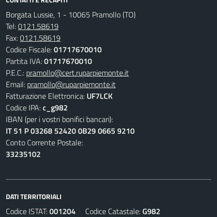
Borgata Lussie, 1 - 10065 Pramollo (TO)
Tel:
0121.58619
Fax:
0121.58619
Codice Fiscale:
01717670010
Partita IVA:
01717670010
P.E.C.:
pramollo@cert.ruparpiemonte.it
Email:
pramollo@ruparpiemonte.it
Fatturazione Elettronica:
UF7LCK
Codice IPA:
c_g982
IBAN (per i vostri bonifici bancari):
IT 51 P 03268 52420 0B29 0665 9210
Conto Corrente Postale:
33235102
DATI TERRITORIALI
Codice ISTAT:
001204
Codice Catastale:
G982