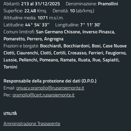
Abitanti:
213 al 31/12/2025
Denominazione:
Pramollini
Superficie:
22,48
Kmq. Densità:
10
(ab/kmq.)
Altitudine media:
1071
m.s.l.m.
Latitudine:
44° 54' 33''
Longitudine:
7° 11' 30'
Comuni limitrofi:
San Germano Chisone, Inverso Pinasca,
Pomaretto, Perrero, Angrogna
Frazioni e borgate:
Bocchiardi, Bocchiardoni, Bosi, Case Nuove
Clotti, Ciaurenchi, Clotti, Cortili, Crosasso, Ferrieri, Feugiorno,
Lussie, Pellenchi, Pomeano, Ramate, Ruata, Rue, Sapiatti,
Tornini
Responsabile della protezione dei dati (D.P.O.)
Email:
privacy.pramollo@ruparpiemonte.it
Pec:
pramollo@cert.ruparpiemonte.it
UTILITÀ
Amministrazione Trasparente