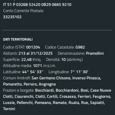
IT 51 P 03268 52420 0B29 0665 9210
Conto Corrente Postale:
33235102
DATI TERRITORIALI
Codice ISTAT:
001204
Codice Catastale:
G982
Abitanti:
213 al 31/12/2025
Denominazione:
Pramollini
Superficie:
22,48
Kmq. Densità:
10
(ab/kmq.)
Altitudine media:
1071
m.s.l.m.
Latitudine:
44° 54' 33''
Longitudine:
7° 11' 30'
Comuni limitrofi:
San Germano Chisone, Inverso Pinasca,
Pomaretto, Perrero, Angrogna
Frazioni e borgate:
Bocchiardi, Bocchiardoni, Bosi, Case Nuove
Clotti, Ciaurenchi, Clotti, Cortili, Crosasso, Ferrieri, Feugiorno,
Lussie, Pellenchi, Pomeano, Ramate, Ruata, Rue, Sapiatti,
Tornini