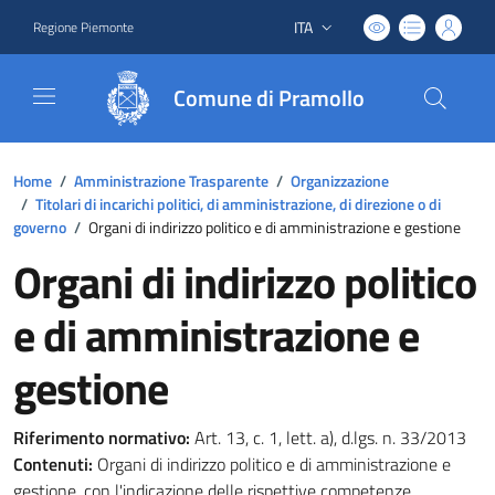
ITA
Regione Piemonte
Lingua attiva:
Comune di Pramollo
Home
/
Amministrazione Trasparente
/
Organizzazione
/
Titolari di incarichi politici, di amministrazione, di direzione o di
governo
/
Organi di indirizzo politico e di amministrazione e gestione
Organi di indirizzo politico
e di amministrazione e
gestione
Riferimento normativo:
Art. 13, c. 1, lett. a), d.lgs. n. 33/2013
Contenuti:
Organi di indirizzo politico e di amministrazione e
gestione, con l'indicazione delle rispettive competenze