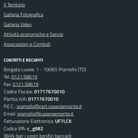
Il Territorio
Galleria Fotografica
Galleria Video
Attività economiche e Servizi
Associazioni e Comitati
CONTATTI E RECAPITI
Borgata Lussie, 1 - 10065 Pramollo (TO)
Tel:
0121.58619
Fax:
0121.58619
Codice Fiscale:
01717670010
Partita IVA:
01717670010
P.E.C.:
pramollo@cert.ruparpiemonte.it
Email:
pramollo@ruparpiemonte.it
Fatturazione Elettronica:
UF7LCK
Codice IPA:
c_g982
IBAN (per i vostri bonifici bancari):