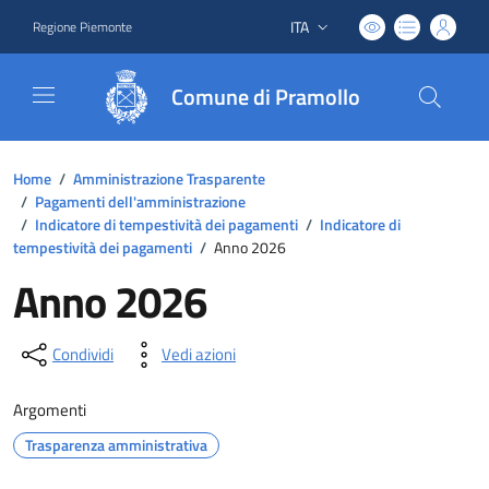
ITA
Regione Piemonte
Lingua attiva:
Comune di Pramollo
Home
/
Amministrazione Trasparente
/
Pagamenti dell'amministrazione
/
Indicatore di tempestività dei pagamenti
/
Indicatore di
tempestività dei pagamenti
/
Anno 2026
Anno 2026
Condividi
Vedi azioni
Argomenti
Trasparenza amministrativa