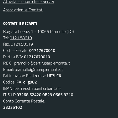
Attività economiche e Servizi
Associazioni e Comitati
CONTATTI E RECAPITI
Borgata Lussie, 1 - 10065 Pramollo (TO)
Tel:
0121.58619
Fax:
0121.58619
Codice Fiscale:
01717670010
Partita IVA:
01717670010
P.E.C.:
pramollo@cert.ruparpiemonte.it
Email:
pramollo@ruparpiemonte.it
Fatturazione Elettronica:
UF7LCK
Codice IPA:
c_g982
IBAN (per i vostri bonifici bancari):
IT 51 P 03268 52420 0B29 0665 9210
Conto Corrente Postale:
33235102