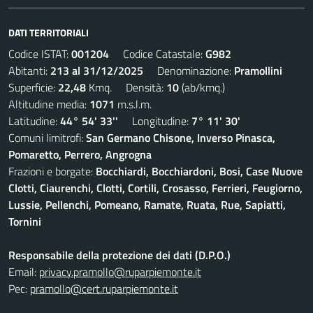
DATI TERRITORIALI
Codice ISTAT:
001204
Codice Catastale:
G982
Abitanti:
213 al 31/12/2025
Denominazione:
Pramollini
Superficie:
22,48
Kmq. Densità:
10
(ab/kmq.)
Altitudine media:
1071
m.s.l.m.
Latitudine:
44° 54' 33''
Longitudine:
7° 11' 30'
Comuni limitrofi:
San Germano Chisone, Inverso Pinasca,
Pomaretto, Perrero, Angrogna
Frazioni e borgate:
Bocchiardi, Bocchiardoni, Bosi, Case Nuove
Clotti, Ciaurenchi, Clotti, Cortili, Crosasso, Ferrieri, Feugiorno,
Lussie, Pellenchi, Pomeano, Ramate, Ruata, Rue, Sapiatti,
Tornini
Responsabile della protezione dei dati (D.P.O.)
Email:
privacy.pramollo@ruparpiemonte.it
Pec:
pramollo@cert.ruparpiemonte.it