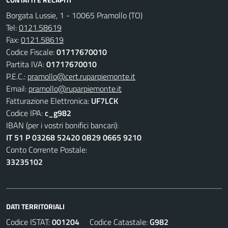
Borgata Lussie, 1 - 10065 Pramollo (TO)
Tel:
0121.58619
Fax:
0121.58619
Codice Fiscale:
01717670010
Partita IVA:
01717670010
P.E.C.:
pramollo@cert.ruparpiemonte.it
Email:
pramollo@ruparpiemonte.it
Fatturazione Elettronica:
UF7LCK
Codice IPA:
c_g982
IBAN (per i vostri bonifici bancari):
IT 51 P 03268 52420 0B29 0665 9210
Conto Corrente Postale:
33235102
DATI TERRITORIALI
Codice ISTAT:
001204
Codice Catastale:
G982