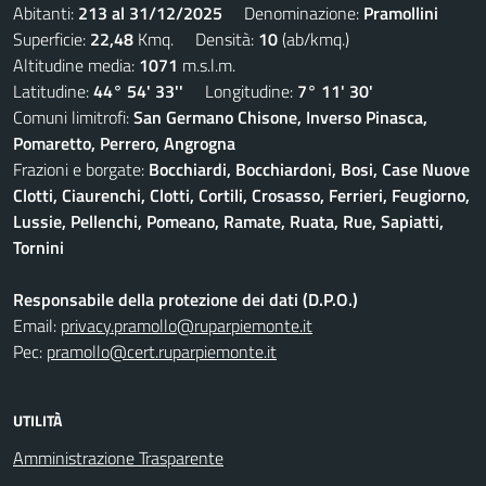
Abitanti:
213 al 31/12/2025
Denominazione:
Pramollini
Superficie:
22,48
Kmq. Densità:
10
(ab/kmq.)
Altitudine media:
1071
m.s.l.m.
Latitudine:
44° 54' 33''
Longitudine:
7° 11' 30'
Comuni limitrofi:
San Germano Chisone, Inverso Pinasca,
Pomaretto, Perrero, Angrogna
Frazioni e borgate:
Bocchiardi, Bocchiardoni, Bosi, Case Nuove
Clotti, Ciaurenchi, Clotti, Cortili, Crosasso, Ferrieri, Feugiorno,
Lussie, Pellenchi, Pomeano, Ramate, Ruata, Rue, Sapiatti,
Tornini
Responsabile della protezione dei dati (D.P.O.)
Email:
privacy.pramollo@ruparpiemonte.it
Pec:
pramollo@cert.ruparpiemonte.it
UTILITÀ
Amministrazione Trasparente