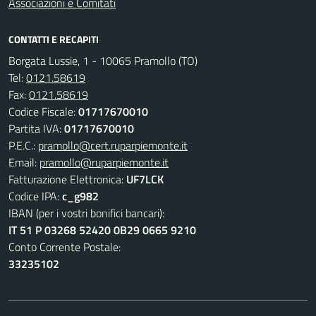
Associazioni e Comitati
CONTATTI E RECAPITI
Borgata Lussie, 1 - 10065 Pramollo (TO)
Tel:
0121.58619
Fax:
0121.58619
Codice Fiscale:
01717670010
Partita IVA:
01717670010
P.E.C.:
pramollo@cert.ruparpiemonte.it
Email:
pramollo@ruparpiemonte.it
Fatturazione Elettronica:
UF7LCK
Codice IPA:
c_g982
IBAN (per i vostri bonifici bancari):
IT 51 P 03268 52420 0B29 0665 9210
Conto Corrente Postale:
33235102