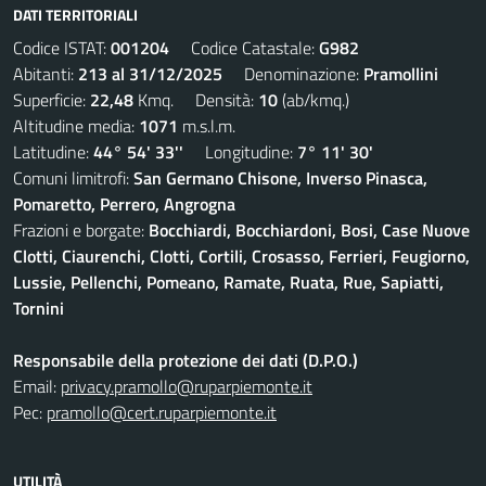
DATI TERRITORIALI
Codice ISTAT:
001204
Codice Catastale:
G982
Abitanti:
213 al 31/12/2025
Denominazione:
Pramollini
Superficie:
22,48
Kmq. Densità:
10
(ab/kmq.)
Altitudine media:
1071
m.s.l.m.
Latitudine:
44° 54' 33''
Longitudine:
7° 11' 30'
Comuni limitrofi:
San Germano Chisone, Inverso Pinasca,
Pomaretto, Perrero, Angrogna
Frazioni e borgate:
Bocchiardi, Bocchiardoni, Bosi, Case Nuove
Clotti, Ciaurenchi, Clotti, Cortili, Crosasso, Ferrieri, Feugiorno,
Lussie, Pellenchi, Pomeano, Ramate, Ruata, Rue, Sapiatti,
Tornini
Responsabile della protezione dei dati (D.P.O.)
Email:
privacy.pramollo@ruparpiemonte.it
Pec:
pramollo@cert.ruparpiemonte.it
UTILITÀ