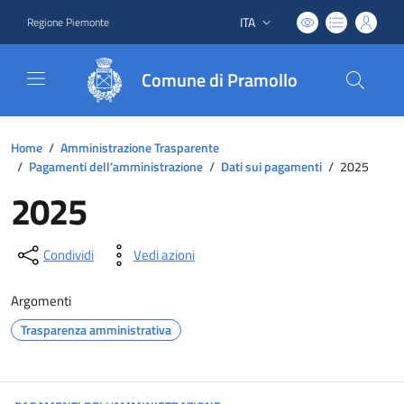
ITA
Regione Piemonte
Lingua attiva:
Comune di Pramollo
Home
/
Amministrazione Trasparente
/
Pagamenti dell'amministrazione
/
Dati sui pagamenti
/
2025
2025
Condividi
Vedi azioni
Argomenti
Trasparenza amministrativa