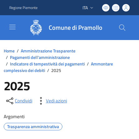
ITA
Regione Piemonte
Lingua attiva:
Comune di Pramollo
Home
/
Amministrazione Trasparente
/
Pagamenti dell'amministrazione
/
Indicatore di tempestività dei pagamenti
/
Ammontare
complessivo dei debiti
/
2025
2025
Condividi
Vedi azioni
Argomenti
Trasparenza amministrativa