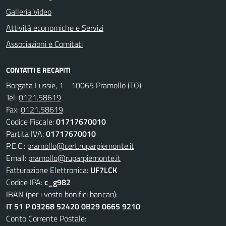
Galleria Video
Attività economiche e Servizi
Associazioni e Comitati
CONTATTI E RECAPITI
Borgata Lussie, 1 - 10065 Pramollo (TO)
Tel:
0121.58619
Fax:
0121.58619
Codice Fiscale:
01717670010
Partita IVA:
01717670010
P.E.C.:
pramollo@cert.ruparpiemonte.it
Email:
pramollo@ruparpiemonte.it
Fatturazione Elettronica:
UF7LCK
Codice IPA:
c_g982
IBAN (per i vostri bonifici bancari):
IT 51 P 03268 52420 0B29 0665 9210
Conto Corrente Postale: