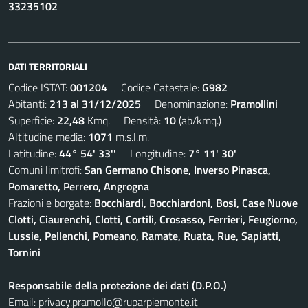
33235102
DATI TERRITORIALI
Codice ISTAT:
001204
Codice Catastale:
G982
Abitanti:
213 al 31/12/2025
Denominazione:
Pramollini
Superficie:
22,48
Kmq. Densità:
10
(ab/kmq.)
Altitudine media:
1071
m.s.l.m.
Latitudine:
44° 54' 33''
Longitudine:
7° 11' 30'
Comuni limitrofi:
San Germano Chisone, Inverso Pinasca,
Pomaretto, Perrero, Angrogna
Frazioni e borgate:
Bocchiardi, Bocchiardoni, Bosi, Case Nuove
Clotti, Ciaurenchi, Clotti, Cortili, Crosasso, Ferrieri, Feugiorno,
Lussie, Pellenchi, Pomeano, Ramate, Ruata, Rue, Sapiatti,
Tornini
Responsabile della protezione dei dati (D.P.O.)
Email:
privacy.pramollo@ruparpiemonte.it