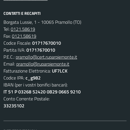
CONTATTI E RECAPITI
Borgata Lussie, 1 - 10065 Pramollo (TO)
Tel:
0121.58619
Fax:
0121.58619
Codice Fiscale:
01717670010
Partita IVA:
01717670010
P.E.C.:
pramollo@cert.ruparpiemonte.it
Email:
pramollo@ruparpiemonte.it
Fatturazione Elettronica:
UF7LCK
Codice IPA:
c_g982
IBAN (per i vostri bonifici bancari):
IT 51 P 03268 52420 0B29 0665 9210
Conto Corrente Postale:
33235102