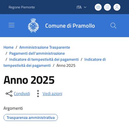
ITA
Regione Piemonte
Lingua attiva:
Comune di Pramollo
Home
/
Amministrazione Trasparente
/
Pagamenti dell'amministrazione
/
Indicatore di tempestività dei pagamenti
/
Indicatore di
tempestività dei pagamenti
/
Anno 2025
Anno 2025
Condividi
Vedi azioni
Argomenti
Trasparenza amministrativa