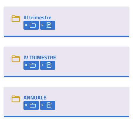
III trimestre
0
5
IV TRIMESTRE
0
3
ANNUALE
0
5