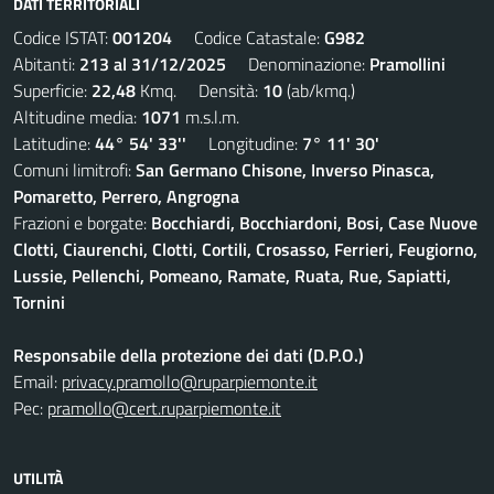
DATI TERRITORIALI
Codice ISTAT:
001204
Codice Catastale:
G982
Abitanti:
213 al 31/12/2025
Denominazione:
Pramollini
Superficie:
22,48
Kmq. Densità:
10
(ab/kmq.)
Altitudine media:
1071
m.s.l.m.
Latitudine:
44° 54' 33''
Longitudine:
7° 11' 30'
Comuni limitrofi:
San Germano Chisone, Inverso Pinasca,
Pomaretto, Perrero, Angrogna
Frazioni e borgate:
Bocchiardi, Bocchiardoni, Bosi, Case Nuove
Clotti, Ciaurenchi, Clotti, Cortili, Crosasso, Ferrieri, Feugiorno,
Lussie, Pellenchi, Pomeano, Ramate, Ruata, Rue, Sapiatti,
Tornini
Responsabile della protezione dei dati (D.P.O.)
Email:
privacy.pramollo@ruparpiemonte.it
Pec:
pramollo@cert.ruparpiemonte.it
UTILITÀ