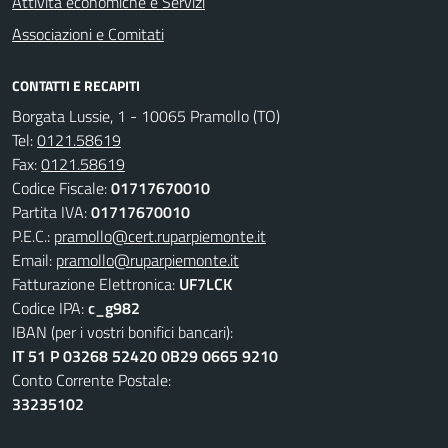
Attività economiche e Servizi
Associazioni e Comitati
CONTATTI E RECAPITI
Borgata Lussie, 1 - 10065 Pramollo (TO)
Tel:
0121.58619
Fax:
0121.58619
Codice Fiscale:
01717670010
Partita IVA:
01717670010
P.E.C.:
pramollo@cert.ruparpiemonte.it
Email:
pramollo@ruparpiemonte.it
Fatturazione Elettronica:
UF7LCK
Codice IPA:
c_g982
IBAN (per i vostri bonifici bancari):
IT 51 P 03268 52420 0B29 0665 9210
Conto Corrente Postale:
33235102