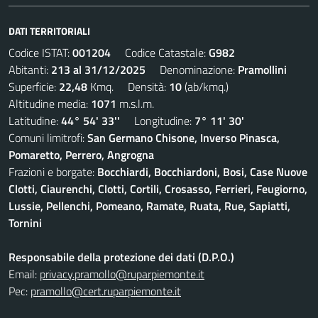
DATI TERRITORIALI
Codice ISTAT:
001204
Codice Catastale:
G982
Abitanti:
213 al 31/12/2025
Denominazione:
Pramollini
Superficie:
22,48
Kmq. Densità:
10
(ab/kmq.)
Altitudine media:
1071
m.s.l.m.
Latitudine:
44° 54' 33''
Longitudine:
7° 11' 30'
Comuni limitrofi:
San Germano Chisone, Inverso Pinasca,
Pomaretto, Perrero, Angrogna
Frazioni e borgate:
Bocchiardi, Bocchiardoni, Bosi, Case Nuove
Clotti, Ciaurenchi, Clotti, Cortili, Crosasso, Ferrieri, Feugiorno,
Lussie, Pellenchi, Pomeano, Ramate, Ruata, Rue, Sapiatti,
Tornini
Responsabile della protezione dei dati (D.P.O.)
Email:
privacy.pramollo@ruparpiemonte.it
Pec:
pramollo@cert.ruparpiemonte.it