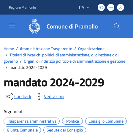
ITA
Regione Piemonte
Lingua attiva:
Comune di Pramollo
Home
/
Amministrazione Trasparente
/
Organizzazione
/
Titolari di incarichi politici, di amministrazione, di direzione o di
governo
/
Organi di indirizzo politico e di amministrazione e gestione
/
mandato 2024-2029
mandato 2024-2029
Condividi
Vedi azioni
Argomenti
Trasparenza amministrativa
Politica
Consiglio Comunale
Giunta Comunale
Sedute del Consiglio