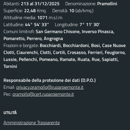
Abitanti:
213 al 31/12/2025
Denominazione:
Pramollini
Superficie:
22,48
Kmq. Densità:
10
(ab/kmq.)
Altitudine media:
1071
m.s.l.m.
Latitudine:
44° 54' 33''
Longitudine:
7° 11' 30'
Comuni limitrofi:
San Germano Chisone, Inverso Pinasca,
Pomaretto, Perrero, Angrogna
Frazioni e borgate:
Bocchiardi, Bocchiardoni, Bosi, Case Nuove
Clotti, Ciaurenchi, Clotti, Cortili, Crosasso, Ferrieri, Feugiorno,
Lussie, Pellenchi, Pomeano, Ramate, Ruata, Rue, Sapiatti,
Tornini
Responsabile della protezione dei dati (D.P.O.)
Email:
privacy.pramollo@ruparpiemonte.it
Pec:
pramollo@cert.ruparpiemonte.it
UTILITÀ
Amministrazione Trasparente