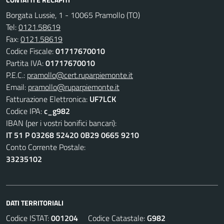
Borgata Lussie, 1 - 10065 Pramollo (TO)
Tel:
0121.58619
Fax:
0121.58619
Codice Fiscale:
01717670010
Partita IVA:
01717670010
P.E.C.:
pramollo@cert.ruparpiemonte.it
Email:
pramollo@ruparpiemonte.it
Fatturazione Elettronica:
UF7LCK
Codice IPA:
c_g982
IBAN (per i vostri bonifici bancari):
IT 51 P 03268 52420 0B29 0665 9210
Conto Corrente Postale:
33235102
DATI TERRITORIALI
Codice ISTAT:
001204
Codice Catastale:
G982