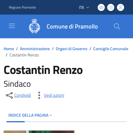
ITA
Regione Piemonte
Lingua attiva:
Comune di Pramollo
Home
/
Amministrazione
/
Organi di Governo
/
Consiglio Comunale
/
Costantin Renzo
Costantin Renzo
Sindaco
Condividi
Vedi azioni
INDICE DELLA PAGINA