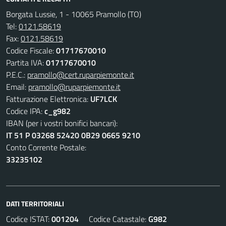
Borgata Lussie, 1 - 10065 Pramollo (TO)
Tel:
0121.58619
Fax:
0121.58619
Codice Fiscale:
01717670010
Partita IVA:
01717670010
P.E.C.:
pramollo@cert.ruparpiemonte.it
Email:
pramollo@ruparpiemonte.it
Fatturazione Elettronica:
UF7LCK
Codice IPA:
c_g982
IBAN (per i vostri bonifici bancari):
IT 51 P 03268 52420 0B29 0665 9210
Conto Corrente Postale:
33235102
DATI TERRITORIALI
Codice ISTAT:
001204
Codice Catastale:
G982