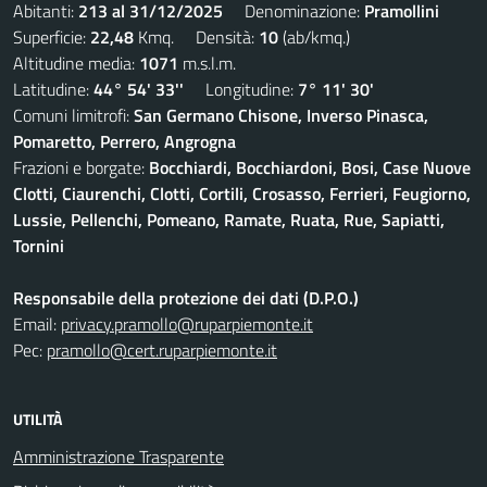
Abitanti:
213 al 31/12/2025
Denominazione:
Pramollini
Superficie:
22,48
Kmq. Densità:
10
(ab/kmq.)
Altitudine media:
1071
m.s.l.m.
Latitudine:
44° 54' 33''
Longitudine:
7° 11' 30'
Comuni limitrofi:
San Germano Chisone, Inverso Pinasca,
Pomaretto, Perrero, Angrogna
Frazioni e borgate:
Bocchiardi, Bocchiardoni, Bosi, Case Nuove
Clotti, Ciaurenchi, Clotti, Cortili, Crosasso, Ferrieri, Feugiorno,
Lussie, Pellenchi, Pomeano, Ramate, Ruata, Rue, Sapiatti,
Tornini
Responsabile della protezione dei dati (D.P.O.)
Email:
privacy.pramollo@ruparpiemonte.it
Pec:
pramollo@cert.ruparpiemonte.it
UTILITÀ
Amministrazione Trasparente