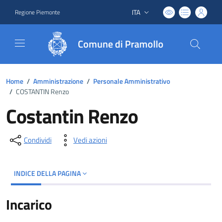
ITA
Regione Piemonte
Lingua attiva:
Comune di Pramollo
Home
/
Amministrazione
/
Personale Amministrativo
/
COSTANTIN Renzo
Costantin Renzo
Condividi
Vedi azioni
INDICE DELLA PAGINA
Incarico