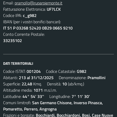
Email:
pramollo@ruparpiemonte.it
Fatturazione Elettronica:
UF7LCK
Codice IPA:
c_g982
IBAN (per i vostri bonifici bancari):
IT 51 P 03268 52420 0B29 0665 9210
Conto Corrente Postale:
33235102
DATI TERRITORIALI
Codice ISTAT:
001204
Codice Catastale:
G982
Abitanti:
213 al 31/12/2025
Denominazione:
Pramollini
Superficie:
22,48
Kmq. Densità:
10
(ab/kmq.)
Altitudine media:
1071
m.s.l.m.
Latitudine:
44° 54' 33''
Longitudine:
7° 11' 30'
Comuni limitrofi:
San Germano Chisone, Inverso Pinasca,
Pomaretto, Perrero, Angrogna
Frazioni e borgate:
Bocchiardi, Bocchiardoni, Bosi, Case Nuove