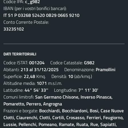
Codice IPA:
c_g982
IBAN (per i vostri bonifici bancari):
IT 51 P 03268 52420 0B29 0665 9210
Conto Corrente Postale:
33235102
DATI TERRITORIALI
Codice ISTAT:
001204
Codice Catastale:
G982
Abitanti:
213 al 31/12/2025
Denominazione:
Pramollini
Superficie:
22,48
Kmq. Densità:
10
(ab/kmq.)
Altitudine media:
1071
m.s.l.m.
Latitudine:
44° 54' 33''
Longitudine:
7° 11' 30'
Comuni limitrofi:
San Germano Chisone, Inverso Pinasca,
Pomaretto, Perrero, Angrogna
Frazioni e borgate:
Bocchiardi, Bocchiardoni, Bosi, Case Nuove
Clotti, Ciaurenchi, Clotti, Cortili, Crosasso, Ferrieri, Feugiorno,
Lussie, Pellenchi, Pomeano, Ramate, Ruata, Rue, Sapiatti,