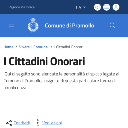
ITA
Regione Piemonte
Lingua attiva:
Comune di Pramollo
Home
/
Vivere il Comune
/
I Cittadini Onorari
I Cittadini Onorari
Qui di seguito sono elencate le personalità di spicco legate al
Comune di Pramollo, insignite di questa particolare forma di
onorificenza
Condividi
Vedi azioni