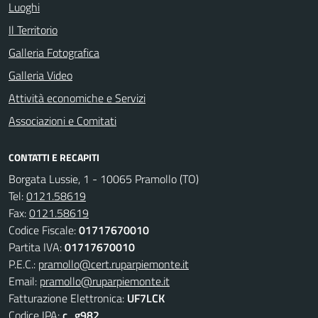
Luoghi
Il Territorio
Galleria Fotografica
Galleria Video
Attività economiche e Servizi
Associazioni e Comitati
CONTATTI E RECAPITI
Borgata Lussie, 1 - 10065 Pramollo (TO)
Tel:
0121.58619
Fax:
0121.58619
Codice Fiscale:
01717670010
Partita IVA:
01717670010
P.E.C.:
pramollo@cert.ruparpiemonte.it
Email:
pramollo@ruparpiemonte.it
Fatturazione Elettronica:
UF7LCK
Codice IPA:
c_g982