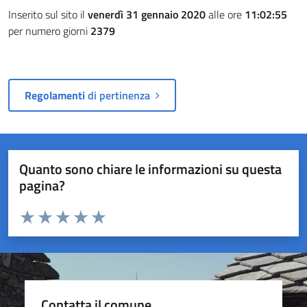
Inserito sul sito il
venerdì 31 gennaio 2020
alle ore
11:02:55
per numero giorni
2379
Regolamenti
di pertinenza
Quanto sono chiare le informazioni su questa
pagina?
Valuta da 1 a 5 stelle la pagina
Valuta 1 stelle su 5
Valuta 2 stelle su 5
Valuta 3 stelle su 5
Valuta 4 stelle su 5
Valuta 5 stelle su 5
Contatta il comune