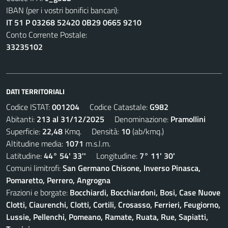
IBAN (per i vostri bonifici bancari):
IT 51 P 03268 52420 0B29 0665 9210
Conto Corrente Postale:
33235102
DATI TERRITORIALI
Codice ISTAT:
001204
Codice Catastale:
G982
Abitanti:
213 al 31/12/2025
Denominazione:
Pramollini
Superficie:
22,48
Kmq. Densità:
10
(ab/kmq.)
Altitudine media:
1071
m.s.l.m.
Latitudine:
44° 54' 33''
Longitudine:
7° 11' 30'
Comuni limitrofi:
San Germano Chisone, Inverso Pinasca,
Pomaretto, Perrero, Angrogna
Frazioni e borgate:
Bocchiardi, Bocchiardoni, Bosi, Case Nuove
Clotti, Ciaurenchi, Clotti, Cortili, Crosasso, Ferrieri, Feugiorno,
Lussie, Pellenchi, Pomeano, Ramate, Ruata, Rue, Sapiatti,