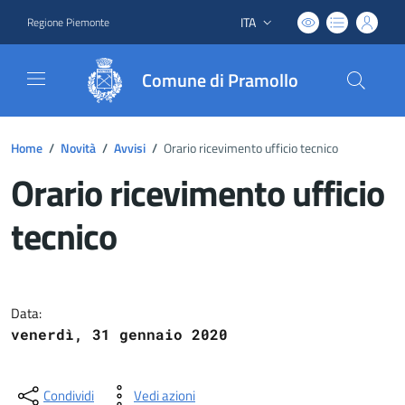
ITA
Regione Piemonte
Lingua attiva:
Comune di Pramollo
Home
/
Novità
/
Avvisi
/
Orario ricevimento ufficio tecnico
Orario ricevimento ufficio
tecnico
Dettagli del documento
Data:
venerdì, 31 gennaio 2020
Condividi
Vedi azioni