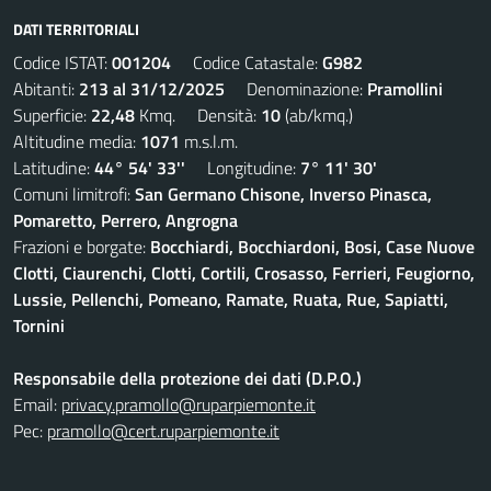
DATI TERRITORIALI
Codice ISTAT:
001204
Codice Catastale:
G982
Abitanti:
213 al 31/12/2025
Denominazione:
Pramollini
Superficie:
22,48
Kmq. Densità:
10
(ab/kmq.)
Altitudine media:
1071
m.s.l.m.
Latitudine:
44° 54' 33''
Longitudine:
7° 11' 30'
Comuni limitrofi:
San Germano Chisone, Inverso Pinasca,
Pomaretto, Perrero, Angrogna
Frazioni e borgate:
Bocchiardi, Bocchiardoni, Bosi, Case Nuove
Clotti, Ciaurenchi, Clotti, Cortili, Crosasso, Ferrieri, Feugiorno,
Lussie, Pellenchi, Pomeano, Ramate, Ruata, Rue, Sapiatti,
Tornini
Responsabile della protezione dei dati (D.P.O.)
Email:
privacy.pramollo@ruparpiemonte.it
Pec:
pramollo@cert.ruparpiemonte.it