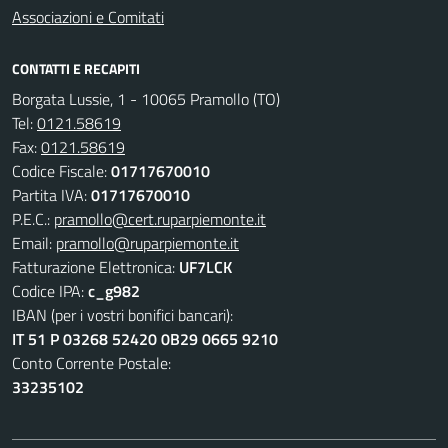
Associazioni e Comitati
CONTATTI E RECAPITI
Borgata Lussie, 1 - 10065 Pramollo (TO)
Tel:
0121.58619
Fax:
0121.58619
Codice Fiscale:
01717670010
Partita IVA:
01717670010
P.E.C.:
pramollo@cert.ruparpiemonte.it
Email:
pramollo@ruparpiemonte.it
Fatturazione Elettronica:
UF7LCK
Codice IPA:
c_g982
IBAN (per i vostri bonifici bancari):
IT 51 P 03268 52420 0B29 0665 9210
Conto Corrente Postale:
33235102