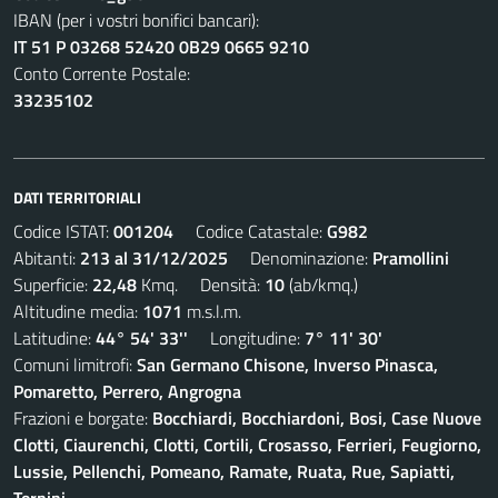
IBAN (per i vostri bonifici bancari):
IT 51 P 03268 52420 0B29 0665 9210
Conto Corrente Postale:
33235102
DATI TERRITORIALI
Codice ISTAT:
001204
Codice Catastale:
G982
Abitanti:
213 al 31/12/2025
Denominazione:
Pramollini
Superficie:
22,48
Kmq. Densità:
10
(ab/kmq.)
Altitudine media:
1071
m.s.l.m.
Latitudine:
44° 54' 33''
Longitudine:
7° 11' 30'
Comuni limitrofi:
San Germano Chisone, Inverso Pinasca,
Pomaretto, Perrero, Angrogna
Frazioni e borgate:
Bocchiardi, Bocchiardoni, Bosi, Case Nuove
Clotti, Ciaurenchi, Clotti, Cortili, Crosasso, Ferrieri, Feugiorno,
Lussie, Pellenchi, Pomeano, Ramate, Ruata, Rue, Sapiatti,