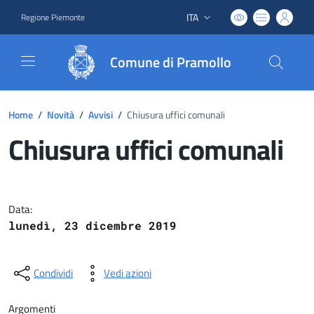
ITA
Regione Piemonte
Lingua attiva:
Comune di Pramollo
Home
/
Novità
/
Avvisi
/
Chiusura uffici comunali
Chiusura uffici comunali
Dettagli del documento
Data:
lunedì, 23 dicembre 2019
Condividi
Vedi azioni
Argomenti