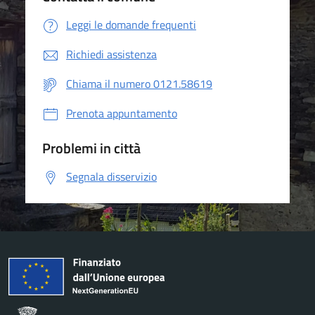
Leggi le domande frequenti
Richiedi assistenza
Chiama il numero 0121.58619
Prenota appuntamento
Problemi in città
Segnala disservizio