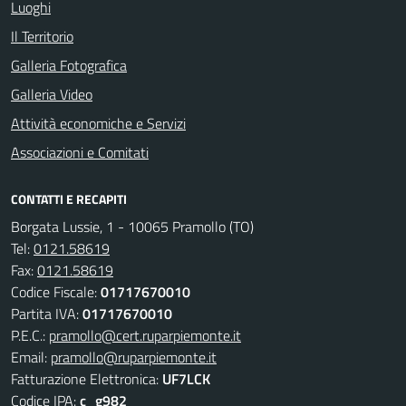
Luoghi
Il Territorio
Galleria Fotografica
Galleria Video
Attività economiche e Servizi
Associazioni e Comitati
CONTATTI E RECAPITI
Borgata Lussie, 1 - 10065 Pramollo (TO)
Tel:
0121.58619
Fax:
0121.58619
Codice Fiscale:
01717670010
Partita IVA:
01717670010
P.E.C.:
pramollo@cert.ruparpiemonte.it
Email:
pramollo@ruparpiemonte.it
Fatturazione Elettronica:
UF7LCK
Codice IPA:
c_g982