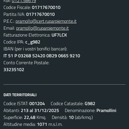
Fax:
0121.58619
Codice Fiscale:
01717670010
Partita IVA:
01717670010
P.E.C.:
pramollo@cert.ruparpiemonte.it
Email:
pramollo@ruparpiemonte.it
Fatturazione Elettronica:
UF7LCK
Codice IPA:
c_g982
IBAN (per i vostri bonifici bancari):
IT 51 P 03268 52420 0B29 0665 9210
Conto Corrente Postale:
33235102
DATI TERRITORIALI
Codice ISTAT:
001204
Codice Catastale:
G982
Abitanti:
213 al 31/12/2025
Denominazione:
Pramollini
Superficie:
22,48
Kmq. Densità:
10
(ab/kmq.)
Altitudine media:
1071
m.s.l.m.