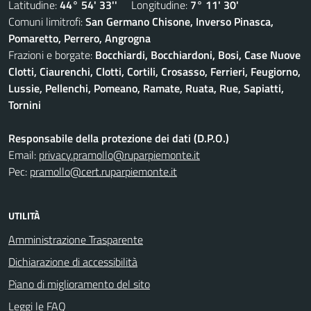
Latitudine:
44° 54' 33''
Longitudine:
7° 11' 30'
Comuni limitrofi:
San Germano Chisone, Inverso Pinasca,
Pomaretto, Perrero, Angrogna
Frazioni e borgate:
Bocchiardi, Bocchiardoni, Bosi, Case Nuove
Clotti, Ciaurenchi, Clotti, Cortili, Crosasso, Ferrieri, Feugiorno,
Lussie, Pellenchi, Pomeano, Ramate, Ruata, Rue, Sapiatti,
Tornini
Responsabile della protezione dei dati (D.P.O.)
Email:
privacy.pramollo@ruparpiemonte.it
Pec:
pramollo@cert.ruparpiemonte.it
UTILITÀ
Amministrazione Trasparente
Dichiarazione di accessibilità
Piano di miglioramento del sito
Leggi le FAQ