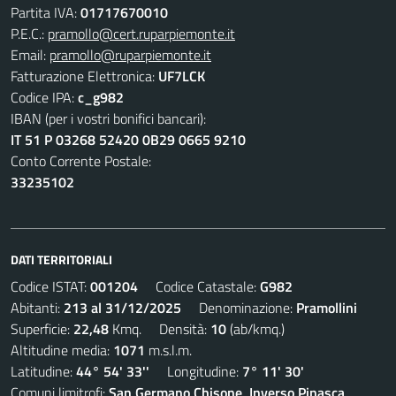
Partita IVA:
01717670010
P.E.C.:
pramollo@cert.ruparpiemonte.it
Email:
pramollo@ruparpiemonte.it
Fatturazione Elettronica:
UF7LCK
Codice IPA:
c_g982
IBAN (per i vostri bonifici bancari):
IT 51 P 03268 52420 0B29 0665 9210
Conto Corrente Postale:
33235102
DATI TERRITORIALI
Codice ISTAT:
001204
Codice Catastale:
G982
Abitanti:
213 al 31/12/2025
Denominazione:
Pramollini
Superficie:
22,48
Kmq. Densità:
10
(ab/kmq.)
Altitudine media:
1071
m.s.l.m.
Latitudine:
44° 54' 33''
Longitudine:
7° 11' 30'
Comuni limitrofi:
San Germano Chisone, Inverso Pinasca,