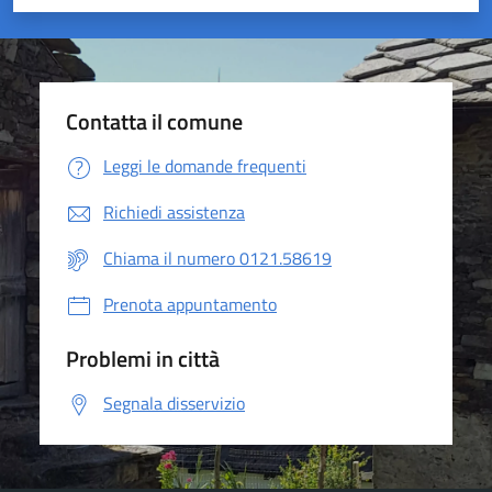
Valuta 1 stelle su 5
Valuta 2 stelle su 5
Valuta 3 stelle su 5
Valuta 4 stelle su 5
Valuta 5 stelle su 5
Contatta il comune
Leggi le domande frequenti
Richiedi assistenza
Chiama il numero 0121.58619
Prenota appuntamento
Problemi in città
Segnala disservizio