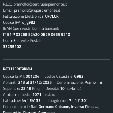
P.E.C.:
pramollo@cert.ruparpiemonte.it
Email:
pramollo@ruparpiemonte.it
Fatturazione Elettronica:
UF7LCK
Codice IPA:
c_g982
IBAN (per i vostri bonifici bancari):
IT 51 P 03268 52420 0B29 0665 9210
Conto Corrente Postale:
33235102
DATI TERRITORIALI
Codice ISTAT:
001204
Codice Catastale:
G982
Abitanti:
213 al 31/12/2025
Denominazione:
Pramollini
Superficie:
22,48
Kmq. Densità:
10
(ab/kmq.)
Altitudine media:
1071
m.s.l.m.
Latitudine:
44° 54' 33''
Longitudine:
7° 11' 30'
Comuni limitrofi:
San Germano Chisone, Inverso Pinasca,
Pomaretto, Perrero, Angrogna