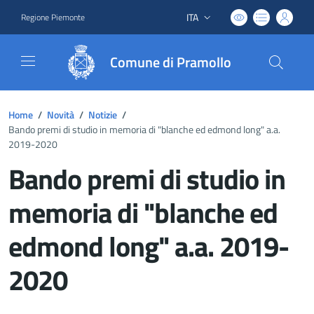
ITA
Regione Piemonte
Lingua attiva:
Comune di Pramollo
Home
/
Novità
/
Notizie
/
Bando premi di studio in memoria di "blanche ed edmond long" a.a.
2019-2020
Bando premi di studio in
memoria di "blanche ed
edmond long" a.a. 2019-
2020