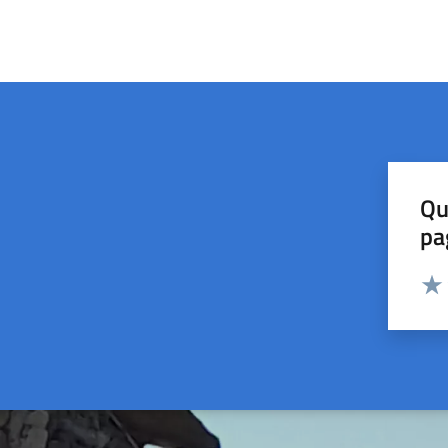
Qu
pa
Valut
Valu