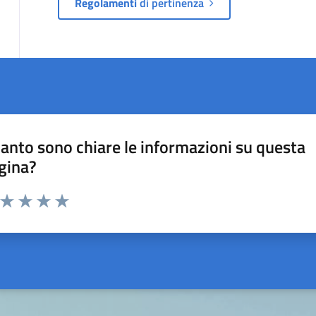
Regolamenti
di pertinenza
anto sono chiare le informazioni su questa
gina?
a da 1 a 5 stelle la pagina
ta 1 stelle su 5
Valuta 2 stelle su 5
Valuta 3 stelle su 5
Valuta 4 stelle su 5
Valuta 5 stelle su 5