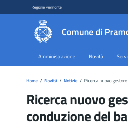
Regione Piemonte
Comune di Pramo
Amministrazione
Novità
Servi
Home
/
Novità
/
Notizie
/
Ricerca nuovo gestore p
Ricerca nuovo ges
conduzione del bar