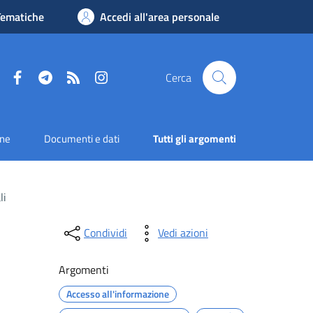
Tematiche
Accedi all'area personale
Facebook
Telegram
RSS
Instagram
Cerca
one
Documenti e dati
Tutti gli argomenti
li
Condividi
Vedi azioni
Argomenti
Accesso all'informazione