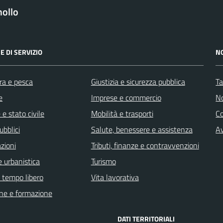
ollo
E DI SERVIZIO
N
ra e pesca
Giustizia e sicurezza pubblica
Ta
e
Imprese e commercio
No
e stato civile
Mobilità e trasporti
C
ubblici
Salute, benessere e assistenza
Av
zioni
Tributi, finanze e contravvenzioni
 urbanistica
Turismo
e tempo libero
Vita lavorativa
ne e formazione
DATI TERRITORIALI