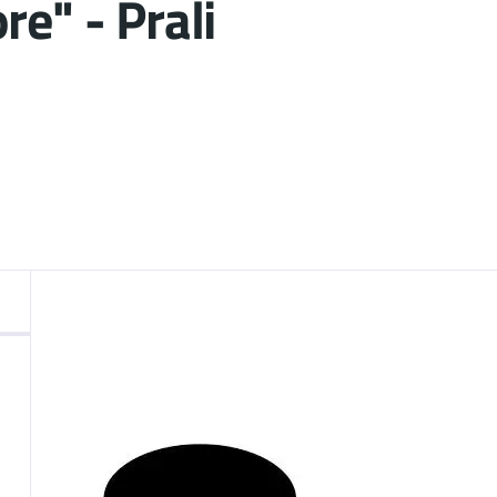
re" - Prali
nto