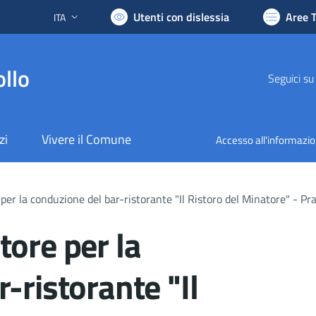
Utenti con dislessia
Aree 
ITA
Lingua attiva:
llo
Seguici su
zi
Vivere il Comune
Accesso all'informazi
er la conduzione del bar-ristorante "Il Ristoro del Minatore" - Pra
tore per la
-ristorante "Il