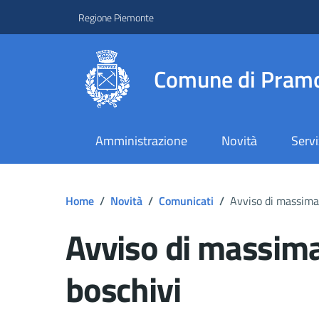
Regione Piemonte
Comune di Pramo
Amministrazione
Novità
Servi
Home
/
Novità
/
Comunicati
/
Avviso di massima 
Avviso di massima 
boschivi