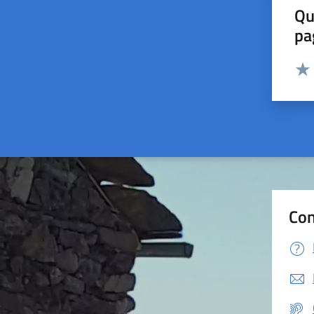
Qu
pa
Valut
Valu
Con