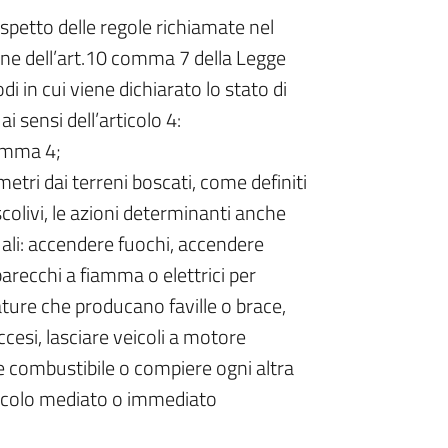
spetto delle regole richiamate nel
ione dell’art.10 comma 7 della Legge
i in cui viene dichiarato lo stato di
ai sensi dell’articolo 4:
comma 4;
etri dai terreni boscati, come definiti
ascolivi, le azioni determinanti anche
uali: accendere fuochi, accendere
parecchi a fiamma o elettrici per
ature che producano faville o brace,
cesi, lasciare veicoli a motore
e combustibile o compiere ogni altra
icolo mediato o immediato