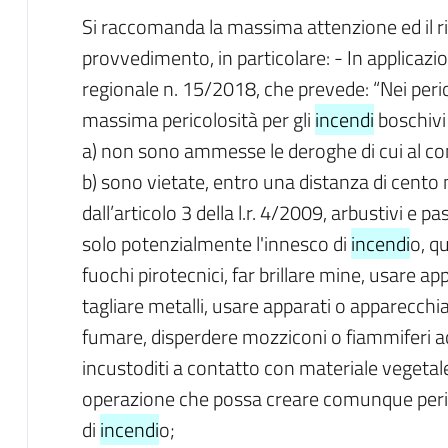
Si raccomanda la massima attenzione ed il ri
provvedimento, in particolare: - In applicaz
regionale n. 15/2018, che prevede: “Nei period
massima pericolosità per gli
incendi
boschivi 
a) non sono ammesse le deroghe di cui al 
b) sono vietate, entro una distanza di cento m
dall’articolo 3 della l.r. 4/2009, arbustivi e p
solo potenzialmente l'innesco di
incendi
o, q
fuochi pirotecnici, far brillare mine, usare ap
tagliare metalli, usare apparati o apparecchi
fumare, disperdere mozziconi o fiammiferi ac
incustoditi a contatto con materiale vegetal
operazione che possa creare comunque per
di
incendi
o;