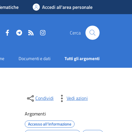
Tematiche
Accedi all'area personale
Facebook
Telegram
RSS
Instagram
Cerca
one
Documenti e dati
Tutti gli argomenti
Condividi
Vedi azioni
Argomenti
Accesso all'informazione