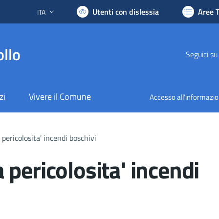
Utenti con dislessia
Aree 
ITA
Lingua attiva:
llo
Seguici su
zi
Vivere il Comune
Accesso all'informazi
pericolosita' incendi boschivi
pericolosita' incendi