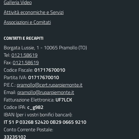
Galleria Video
Attività economiche e Servizi
Associazioni e Comitati
CONTATTI E RECAPITI
Borgata Lussie, 1 - 10065 Pramollo (TO)
Tel:
0121.58619
Fax:
0121.58619
Codice Fiscale:
01717670010
Partita IVA:
01717670010
P.E.C.:
pramollo@cert.ruparpiemonte.it
Email:
pramollo@ruparpiemonte.it
Fatturazione Elettronica:
UF7LCK
Codice IPA:
c_g982
IBAN (per i vostri bonifici bancari):
IT 51 P 03268 52420 0B29 0665 9210
Conto Corrente Postale:
33235102