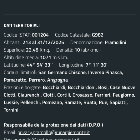
DATI TERRITORIALI
Codice ISTAT:
001204
Codice Catastale:
G982
Abitanti:
213 al 31/12/2025
Denominazione:
Pramollini
Superficie:
22,48
Kmq. Densità:
10
(ab/kmq.)
Altitudine media:
1071
m.s.l.m.
Latitudine:
44° 54' 33''
Longitudine:
7° 11' 30'
Comuni limitrofi:
San Germano Chisone, Inverso Pinasca,
Pomaretto, Perrero, Angrogna
Frazioni e borgate:
Bocchiardi, Bocchiardoni, Bosi, Case Nuove
Clotti, Ciaurenchi, Clotti, Cortili, Crosasso, Ferrieri, Feugiorno,
Lussie, Pellenchi, Pomeano, Ramate, Ruata, Rue, Sapiatti,
Tornini
Responsabile della protezione dei dati (D.P.O.)
Email:
privacy.pramollo@ruparpiemonte.it
Pec:
pramollo@cert.ruparpiemonte.it