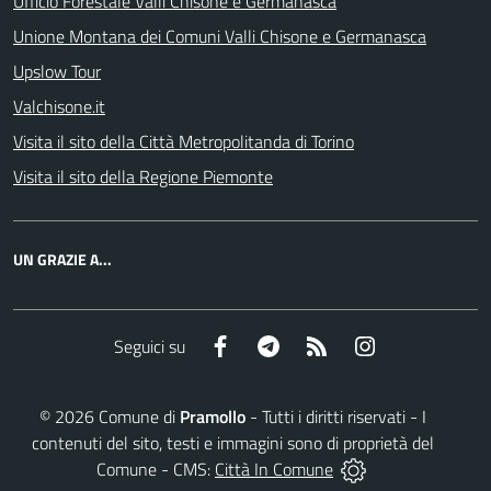
Ufficio Forestale Valli Chisone e Germanasca
Unione Montana dei Comuni Valli Chisone e Germanasca
Upslow Tour
Valchisone.it
Visita il sito della Città Metropolitanda di Torino
Visita il sito della Regione Piemonte
UN GRAZIE A...
Facebook
Telegram
RSS
Instagram
Seguici su
©
2026
Comune di
Pramollo
- Tutti i diritti riservati - I
contenuti del sito, testi e immagini sono di proprietà del
Comune - CMS:
Città In Comune