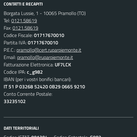
CONTATTI E RECAPITI
Borgata Lussie, 1 - 10065 Pramollo (TO)
Tel:
0121.58619
Fax:
0121.58619
Codice Fiscale:
01717670010
Partita IVA:
01717670010
P.E.C.:
pramollo@cert.ruparpiemonte.it
Email:
pramollo@ruparpiemonte.it
Fatturazione Elettronica:
UF7LCK
Codice IPA:
c_g982
IBAN (per i vostri bonifici bancari):
IT 51 P 03268 52420 0B29 0665 9210
Conto Corrente Postale:
33235102
DATI TERRITORIALI