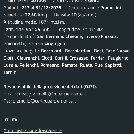
Codice ISTAT:
001204
Codice Catastale:
G982
Abitanti:
213 al 31/12/2025
Denominazione:
Pramollini
Superficie:
22,48
Kmq. Densità:
10
(ab/kmq.)
Altitudine media:
1071
m.s.l.m.
Latitudine:
44° 54' 33''
Longitudine:
7° 11' 30'
Comuni limitrofi:
San Germano Chisone, Inverso Pinasca,
Pomaretto, Perrero, Angrogna
Frazioni e borgate:
Bocchiardi, Bocchiardoni, Bosi, Case Nuove
Clotti, Ciaurenchi, Clotti, Cortili, Crosasso, Ferrieri, Feugiorno,
Lussie, Pellenchi, Pomeano, Ramate, Ruata, Rue, Sapiatti,
Tornini
Responsabile della protezione dei dati (D.P.O.)
Email:
privacy.pramollo@ruparpiemonte.it
Pec:
pramollo@cert.ruparpiemonte.it
UTILITÀ
Amministrazione Trasparente