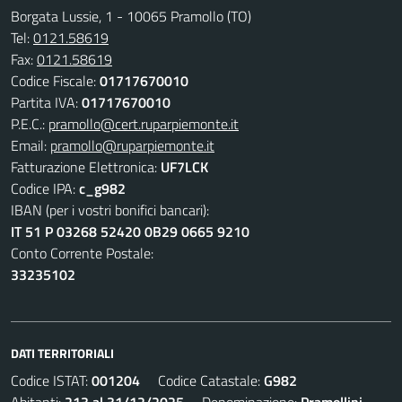
Borgata Lussie, 1 - 10065 Pramollo (TO)
Tel:
0121.58619
Fax:
0121.58619
Codice Fiscale:
01717670010
Partita IVA:
01717670010
P.E.C.:
pramollo@cert.ruparpiemonte.it
Email:
pramollo@ruparpiemonte.it
Fatturazione Elettronica:
UF7LCK
Codice IPA:
c_g982
IBAN (per i vostri bonifici bancari):
IT 51 P 03268 52420 0B29 0665 9210
Conto Corrente Postale:
33235102
DATI TERRITORIALI
Codice ISTAT:
001204
Codice Catastale:
G982