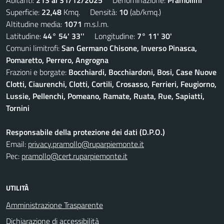
Abitanti:
213 al 31/12/2025
Denominazione:
Pramollini
Superficie:
22,48
Kmq. Densità:
10
(ab/kmq.)
Altitudine media:
1071
m.s.l.m.
Latitudine:
44° 54' 33''
Longitudine:
7° 11' 30'
Comuni limitrofi:
San Germano Chisone, Inverso Pinasca,
Pomaretto, Perrero, Angrogna
Frazioni e borgate:
Bocchiardi, Bocchiardoni, Bosi, Case Nuove
Clotti, Ciaurenchi, Clotti, Cortili, Crosasso, Ferrieri, Feugiorno,
Lussie, Pellenchi, Pomeano, Ramate, Ruata, Rue, Sapiatti,
Tornini
Responsabile della protezione dei dati (D.P.O.)
Email:
privacy.pramollo@ruparpiemonte.it
Pec:
pramollo@cert.ruparpiemonte.it
UTILITÀ
Amministrazione Trasparente
Dichiarazione di accessibilità