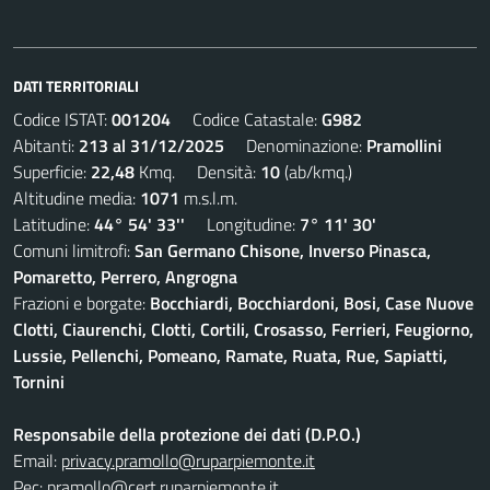
DATI TERRITORIALI
Codice ISTAT:
001204
Codice Catastale:
G982
Abitanti:
213 al 31/12/2025
Denominazione:
Pramollini
Superficie:
22,48
Kmq. Densità:
10
(ab/kmq.)
Altitudine media:
1071
m.s.l.m.
Latitudine:
44° 54' 33''
Longitudine:
7° 11' 30'
Comuni limitrofi:
San Germano Chisone, Inverso Pinasca,
Pomaretto, Perrero, Angrogna
Frazioni e borgate:
Bocchiardi, Bocchiardoni, Bosi, Case Nuove
Clotti, Ciaurenchi, Clotti, Cortili, Crosasso, Ferrieri, Feugiorno,
Lussie, Pellenchi, Pomeano, Ramate, Ruata, Rue, Sapiatti,
Tornini
Responsabile della protezione dei dati (D.P.O.)
Email:
privacy.pramollo@ruparpiemonte.it
Pec:
pramollo@cert.ruparpiemonte.it