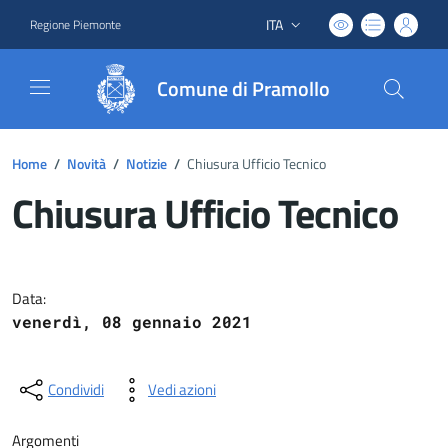
ITA
Regione Piemonte
Lingua attiva:
Comune di Pramollo
Home
/
Novità
/
Notizie
/
Chiusura Ufficio Tecnico
Chiusura Ufficio Tecnico
Dettagli del documento
Data:
venerdì, 08 gennaio 2021
Condividi
Vedi azioni
Argomenti