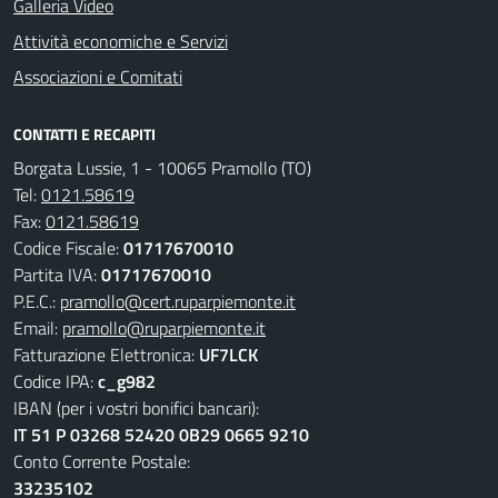
Galleria Video
Attività economiche e Servizi
Associazioni e Comitati
CONTATTI E RECAPITI
Borgata Lussie, 1 - 10065 Pramollo (TO)
Tel:
0121.58619
Fax:
0121.58619
Codice Fiscale:
01717670010
Partita IVA:
01717670010
P.E.C.:
pramollo@cert.ruparpiemonte.it
Email:
pramollo@ruparpiemonte.it
Fatturazione Elettronica:
UF7LCK
Codice IPA:
c_g982
IBAN (per i vostri bonifici bancari):
IT 51 P 03268 52420 0B29 0665 9210
Conto Corrente Postale:
33235102