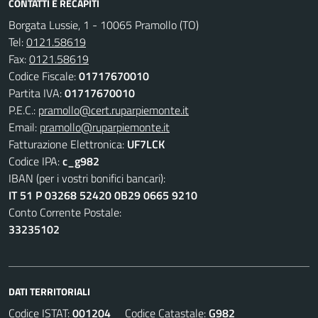
CONTATTI E RECAPITI
Borgata Lussie, 1 - 10065 Pramollo (TO)
Tel:
0121.58619
Fax:
0121.58619
Codice Fiscale:
01717670010
Partita IVA:
01717670010
P.E.C.:
pramollo@cert.ruparpiemonte.it
Email:
pramollo@ruparpiemonte.it
Fatturazione Elettronica:
UF7LCK
Codice IPA:
c_g982
IBAN (per i vostri bonifici bancari):
IT 51 P 03268 52420 0B29 0665 9210
Conto Corrente Postale:
33235102
DATI TERRITORIALI
Codice ISTAT:
001204
Codice Catastale:
G982