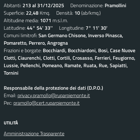
Abitanti:
213 al 31/12/2025
Denominazione:
Pramollini
Superficie:
22,48
Kmq. Densità:
10
(ab/kmq.)
Altitudine media:
1071
m.s.l.m.
Latitudine:
44° 54' 33''
Longitudine:
7° 11' 30'
Comuni limitrofi:
San Germano Chisone, Inverso Pinasca,
Pomaretto, Perrero, Angrogna
Frazioni e borgate:
Bocchiardi, Bocchiardoni, Bosi, Case Nuove
Clotti, Ciaurenchi, Clotti, Cortili, Crosasso, Ferrieri, Feugiorno,
Lussie, Pellenchi, Pomeano, Ramate, Ruata, Rue, Sapiatti,
Tornini
Responsabile della protezione dei dati (D.P.O.)
Email:
privacy.pramollo@ruparpiemonte.it
Pec:
pramollo@cert.ruparpiemonte.it
UTILITÀ
Amministrazione Trasparente