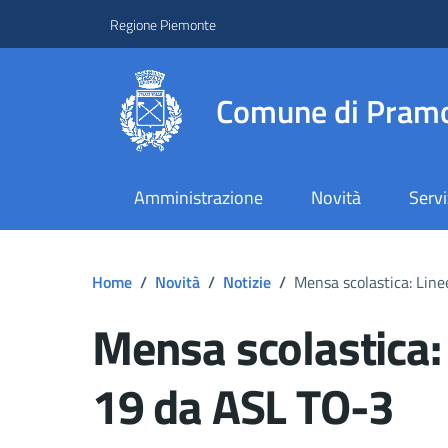
Regione Piemonte
Comune di Pramo
Amministrazione
Novità
Servi
Home
/
Novità
/
Notizie
/
Mensa scolastica: Lin
Mensa scolastica:
19 da ASL TO-3