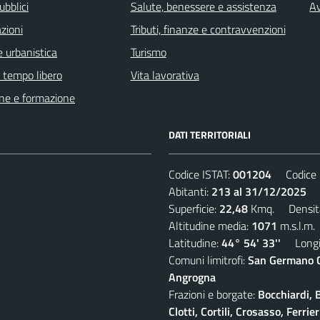
ubblici
Salute, benessere e assistenza
Av
zioni
Tributi, finanze e contravvenzioni
 urbanistica
Turismo
e tempo libero
Vita lavorativa
ne e formazione
DATI TERRITORIALI
Codice ISTAT:
001204
Codice C
Abitanti:
213 al 31/12/2025
De
Superficie:
22,48
Kmq. Densit
Altitudine media:
1071
m.s.l.m.
Latitudine:
44° 54' 33''
Longit
Comuni limitrofi:
San Germano Ch
Angrogna
Frazioni e borgate:
Bocchiardi, 
Clotti, Cortili, Crosasso, Ferr