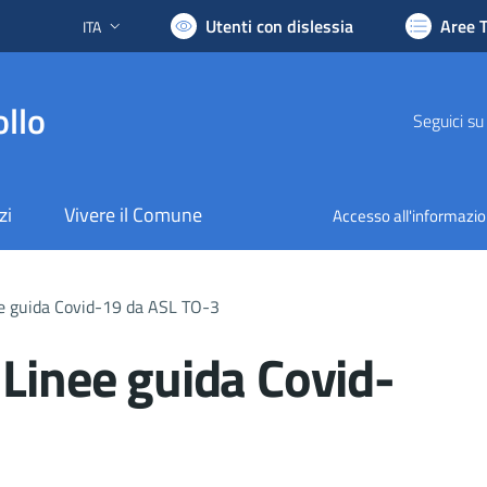
Utenti con dislessia
Aree 
ITA
Lingua attiva:
llo
Seguici su
zi
Vivere il Comune
Accesso all'informazi
ee guida Covid-19 da ASL TO-3
 Linee guida Covid-