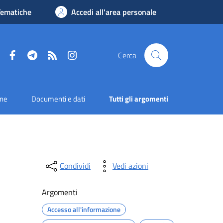
Tematiche
Accedi all'area personale
Facebook
Telegram
RSS
Instagram
Cerca
one
Documenti e dati
Tutti gli argomenti
Condividi
Vedi azioni
Argomenti
Accesso all'informazione