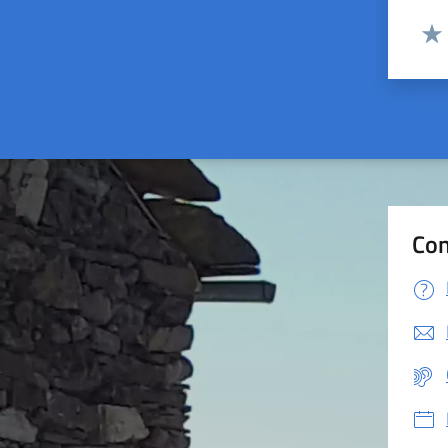
Valut
Valu
Con