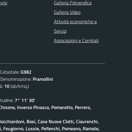
visi
Galleria Fotografica
Galleria Video
Attività economiche e
Servizi
Associazioni e Comitati
atastale:
G982
nominazione:
Pramollini
à:
10
(ab/kmq.)
udine:
7° 11' 30'
isone, Inverso Pinasca, Pomaretto, Perrero,
Bocchiardoni, Bosi, Case Nuove Clotti, Ciaurenchi,
ieri, Feugiorno, Lussie, Pellenchi, Pomeano, Ramate,