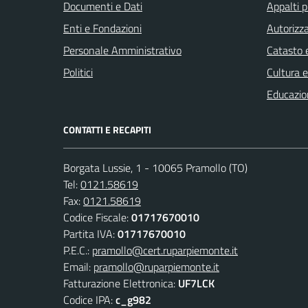
Documenti e Dati
Appalti p
Enti e Fondazioni
Autorizza
Personale Amministrativo
Catasto e
Politici
Cultura 
Educazio
CONTATTI E RECAPITI
Borgata Lussie, 1 - 10065 Pramollo (TO)
Tel:
0121.58619
Fax:
0121.58619
Codice Fiscale:
01717670010
Partita IVA:
01717670010
P.E.C.:
pramollo@cert.ruparpiemonte.it
Email:
pramollo@ruparpiemonte.it
Fatturazione Elettronica:
UF7LCK
Codice IPA:
c_g982