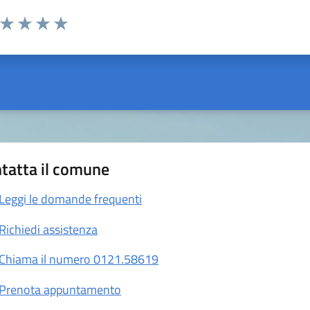
a da 1 a 5 stelle la pagina
ta 1 stelle su 5
Valuta 2 stelle su 5
Valuta 3 stelle su 5
Valuta 4 stelle su 5
Valuta 5 stelle su 5
tatta il comune
Leggi le domande frequenti
Richiedi assistenza
Chiama il numero 0121.58619
Prenota appuntamento