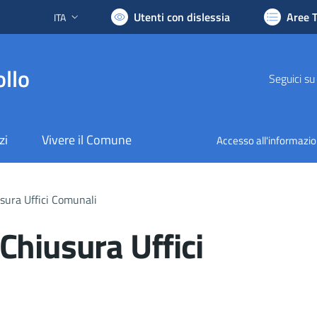
Utenti con dislessia
Aree 
ITA
Lingua attiva:
llo
Seguici su
zi
Vivere il Comune
Accesso all'informazi
sura Uffici Comunali
Chiusura Uffici