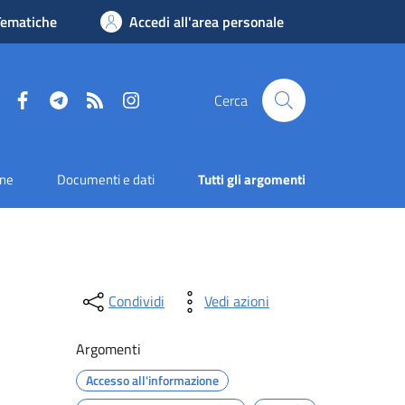
Tematiche
Accedi all'area personale
Facebook
Telegram
RSS
Instagram
Cerca
one
Documenti e dati
Tutti gli argomenti
Condividi
Vedi azioni
Argomenti
Accesso all'informazione