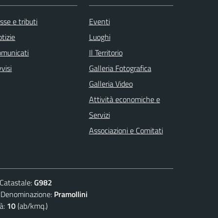
sse e tributi
Eventi
tizie
Luoghi
omunicati
Il Territorio
visi
Galleria Fotografica
Galleria Video
Attività economiche e
Servizi
Associazioni e Comitati
atastale:
G982
nominazione:
Pramollini
à:
10
(ab/kmq.)