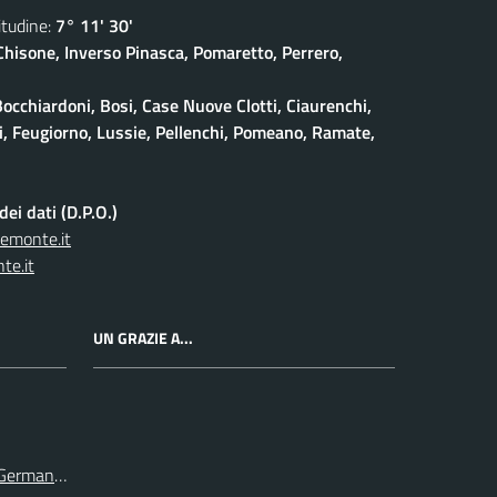
udine:
7° 11' 30'
isone, Inverso Pinasca, Pomaretto, Perrero,
Bocchiardoni, Bosi, Case Nuove Clotti, Ciaurenchi,
ieri, Feugiorno, Lussie, Pellenchi, Pomeano, Ramate,
ei dati (D.P.O.)
iemonte.it
te.it
UN GRAZIE A...
e Germanasca