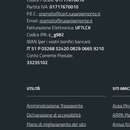
Partita IVA:
01717670010
P.E.C.:
pramollo@cert.ruparpiemonte.it
Email:
pramollo@ruparpiemonte.it
Fatturazione Elettronica:
UF7LCK
Codice IPA:
c_g982
IBAN (per i vostri bonifici bancari):
IT 51 P 03268 52420 0B29 0665 9210
Conto Corrente Postale:
33235102
UTILITÀ
SITI AMIC
Amministrazione Trasparente
Acea Pin
Dichiarazione di accessibilità
ARPA Pi
Piano di miglioramento del sito
Arriva (tr