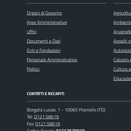
Organi di Governo
Agricoltu
Aree Amministrative
Ambient
Uffici
Anagrafe 
Documenti e Dati
Appalti p
Enti e Fondazioni
Autorizza
Personale Amministrativo
Catasto e
Politici
Cultura 
Educazio
CONTATTI E RECAPITI
Borgata Lussie, 1 - 10065 Pramollo (TO)
Tel:
0121.58619
Fax:
0121.58619
Codice Fiscale:
01717670010