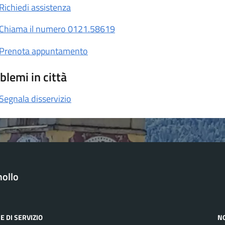
Richiedi assistenza
Chiama il numero 0121.58619
Prenota appuntamento
blemi in città
Segnala disservizio
ollo
E DI SERVIZIO
N