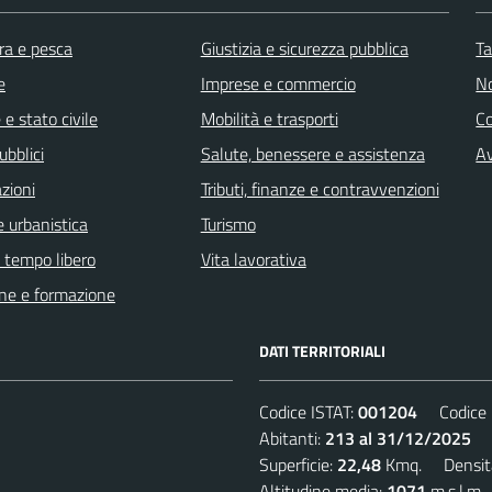
ra e pesca
Giustizia e sicurezza pubblica
Ta
e
Imprese e commercio
No
e stato civile
Mobilità e trasporti
C
ubblici
Salute, benessere e assistenza
Av
zioni
Tributi, finanze e contravvenzioni
 urbanistica
Turismo
e tempo libero
Vita lavorativa
ne e formazione
DATI TERRITORIALI
Codice ISTAT:
001204
Codice C
Abitanti:
213 al 31/12/2025
De
Superficie:
22,48
Kmq. Densit
Altitudine media:
1071
m.s.l.m.