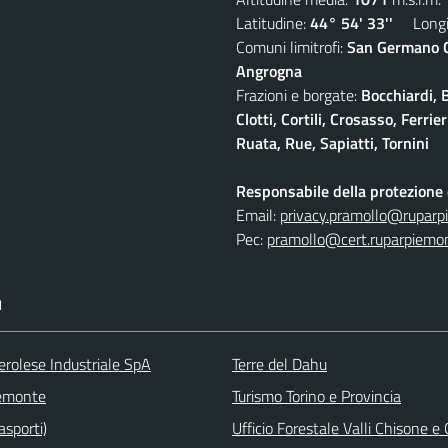
Latitudine:
44° 54' 33''
Longit
Comuni limitrofi:
San Germano Ch
Angrogna
Frazioni e borgate:
Bocchiardi, 
Clotti, Cortili, Crosasso, Ferr
Ruata, Rue, Sapiatti, Tornini
Responsabile della protezione d
Email:
privacy.pramollo@ruparp
Pec:
pramollo@cert.ruparpiemon
I
erolese Industriale SpA
Terre del Dahu
emonte
Turismo Torino e Provincia
asporti)
Ufficio Forestale Valli Chisone 