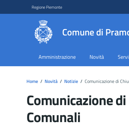
Regione Piemonte
Comune di Pramo
Amministrazione
Novità
Servi
Home
/
Novità
/
Notizie
/
Comunicazione di Chiu
Comunicazione di 
Comunali