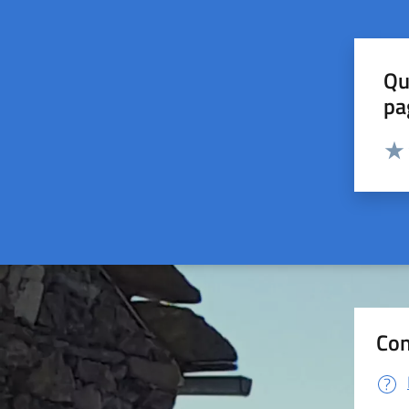
Qu
pa
Valut
Valu
Con