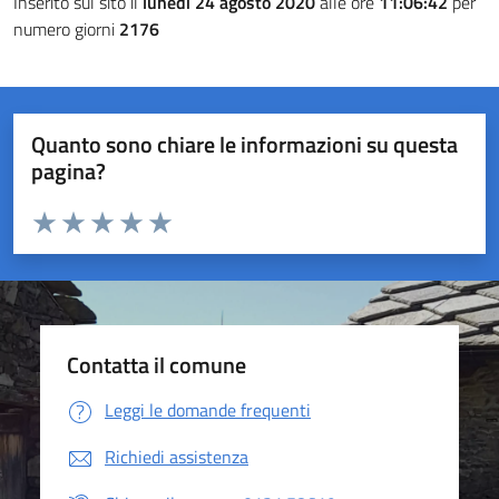
Inserito sul sito il
lunedì 24 agosto 2020
alle ore
11:06:42
per
numero giorni
2176
Quanto sono chiare le informazioni su questa
pagina?
Valuta da 1 a 5 stelle la pagina
Valuta 1 stelle su 5
Valuta 2 stelle su 5
Valuta 3 stelle su 5
Valuta 4 stelle su 5
Valuta 5 stelle su 5
Contatta il comune
Leggi le domande frequenti
Richiedi assistenza