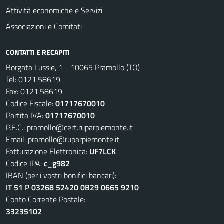
Attività economiche e Servizi
Associazioni e Comitati
CONTATTI E RECAPITI
Borgata Lussie, 1 - 10065 Pramollo (TO)
Tel:
0121.58619
Fax:
0121.58619
Codice Fiscale:
01717670010
Partita IVA:
01717670010
P.E.C.:
pramollo@cert.ruparpiemonte.it
Email:
pramollo@ruparpiemonte.it
Fatturazione Elettronica:
UF7LCK
Codice IPA:
c_g982
IBAN (per i vostri bonifici bancari):
IT 51 P 03268 52420 0B29 0665 9210
Conto Corrente Postale:
33235102