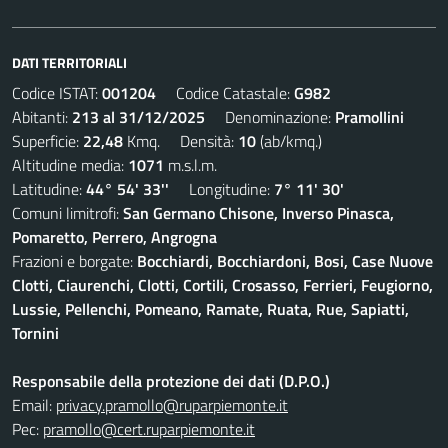
DATI TERRITORIALI
Codice ISTAT:
001204
Codice Catastale:
G982
Abitanti:
213 al 31/12/2025
Denominazione:
Pramollini
Superficie:
22,48
Kmq. Densità:
10
(ab/kmq.)
Altitudine media:
1071
m.s.l.m.
Latitudine:
44° 54' 33''
Longitudine:
7° 11' 30'
Comuni limitrofi:
San Germano Chisone, Inverso Pinasca,
Pomaretto, Perrero, Angrogna
Frazioni e borgate:
Bocchiardi, Bocchiardoni, Bosi, Case Nuove
Clotti, Ciaurenchi, Clotti, Cortili, Crosasso, Ferrieri, Feugiorno,
Lussie, Pellenchi, Pomeano, Ramate, Ruata, Rue, Sapiatti,
Tornini
Responsabile della protezione dei dati (D.P.O.)
Email:
privacy.pramollo@ruparpiemonte.it
Pec:
pramollo@cert.ruparpiemonte.it