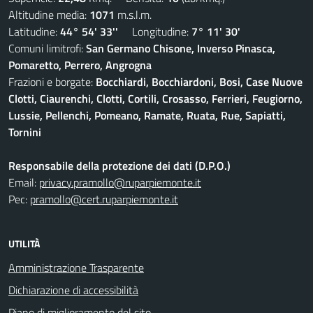
Altitudine media:
1071
m.s.l.m.
Latitudine:
44° 54' 33''
Longitudine:
7° 11' 30'
Comuni limitrofi:
San Germano Chisone, Inverso Pinasca,
Pomaretto, Perrero, Angrogna
Frazioni e borgate:
Bocchiardi, Bocchiardoni, Bosi, Case Nuove
Clotti, Ciaurenchi, Clotti, Cortili, Crosasso, Ferrieri, Feugiorno,
Lussie, Pellenchi, Pomeano, Ramate, Ruata, Rue, Sapiatti,
Tornini
Responsabile della protezione dei dati (D.P.O.)
Email:
privacy.pramollo@ruparpiemonte.it
Pec:
pramollo@cert.ruparpiemonte.it
UTILITÀ
Amministrazione Trasparente
Dichiarazione di accessibilità
Piano di miglioramento del sito