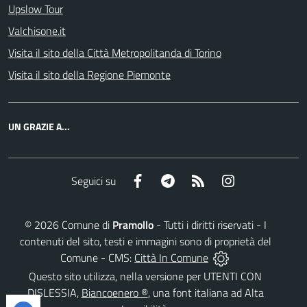
Upslow Tour
Valchisone.it
Visita il sito della Città Metropolitanda di Torino
Visita il sito della Regione Piemonte
UN GRAZIE A...
Facebook
Telegram
RSS
Instagram
Seguici su
©
2026
Comune di
Pramollo
- Tutti i diritti riservati - I
contenuti del sito, testi e immagini sono di proprietà del
Comune - CMS:
Città In Comune
Questo sito utilizza, nella versione per UTENTI CON
DISLESSIA,
Biancoenero ®
, una font italiana ad Alta