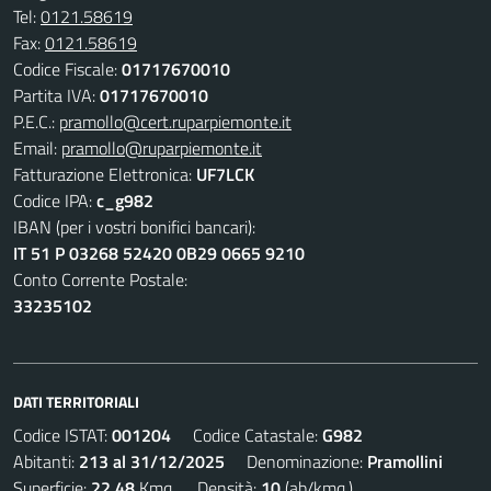
Tel:
0121.58619
Fax:
0121.58619
Codice Fiscale:
01717670010
Partita IVA:
01717670010
P.E.C.:
pramollo@cert.ruparpiemonte.it
Email:
pramollo@ruparpiemonte.it
Fatturazione Elettronica:
UF7LCK
Codice IPA:
c_g982
IBAN (per i vostri bonifici bancari):
IT 51 P 03268 52420 0B29 0665 9210
Conto Corrente Postale:
33235102
DATI TERRITORIALI
Codice ISTAT:
001204
Codice Catastale:
G982
Abitanti:
213 al 31/12/2025
Denominazione:
Pramollini
Superficie:
22,48
Kmq. Densità:
10
(ab/kmq.)