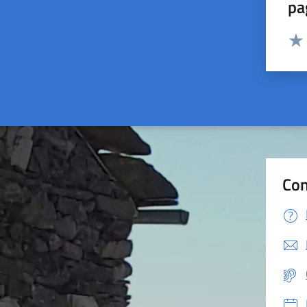
pa
Valut
Valu
Con