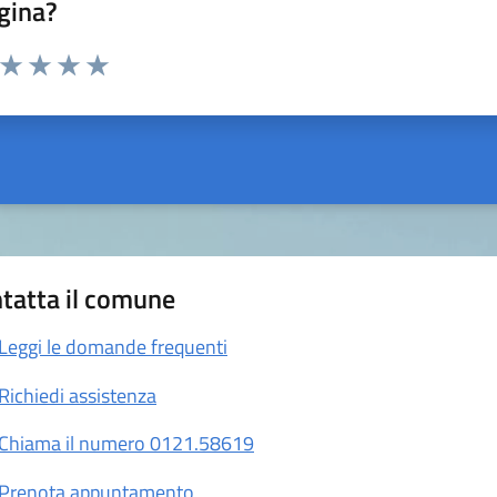
gina?
a da 1 a 5 stelle la pagina
ta 1 stelle su 5
Valuta 2 stelle su 5
Valuta 3 stelle su 5
Valuta 4 stelle su 5
Valuta 5 stelle su 5
tatta il comune
Leggi le domande frequenti
Richiedi assistenza
Chiama il numero 0121.58619
Prenota appuntamento