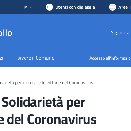
Utenti con dislessia
Aree 
ITA
Lingua attiva:
llo
Seguici su
zi
Vivere il Comune
Accesso all'informazi
darietà per ricordare le vittime del Coronavirus
Solidarietà per
me del Coronavirus