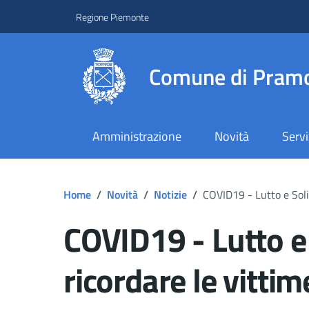
Regione Piemonte
Comune di Pramo
Amministrazione
Novità
Servi
Home
/
Novità
/
Notizie
/
COVID19 - Lutto e Soli
COVID19 - Lutto e 
ricordare le vitti