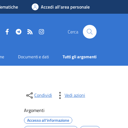
Tematiche
Accedi all'area personale
Facebook
Telegram
RSS
Instagram
Cerca
one
Documenti e dati
Tutti gli argomenti
Condividi
Vedi azioni
Argomenti
Accesso all'informazione