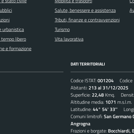
e stato civile
Mobilità e trasporti
C
ubblici
Salute, benessere e assistenza
Av
zioni
Tributi, finanze e contravvenzioni
 urbanistica
Turismo
e tempo libero
Vita lavorativa
ne e formazione
DATI TERRITORIALI
Codice ISTAT:
001204
Codice C
Abitanti:
213 al 31/12/2025
De
Superficie:
22,48
Kmq. Densit
Altitudine media:
1071
m.s.l.m.
Latitudine:
44° 54' 33''
Longit
Comuni limitrofi:
San Germano Ch
Angrogna
Frazioni e borgate:
Bocchiardi, 