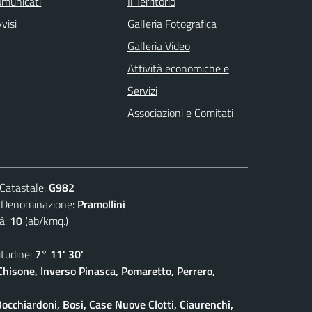
omunicati
Il Territorio
visi
Galleria Fotografica
Galleria Video
Attività economiche e
Servizi
Associazioni e Comitati
atastale:
G982
nominazione:
Pramollini
à:
10
(ab/kmq.)
udine:
7° 11' 30'
isone, Inverso Pinasca, Pomaretto, Perrero,
Bocchiardoni, Bosi, Case Nuove Clotti, Ciaurenchi,