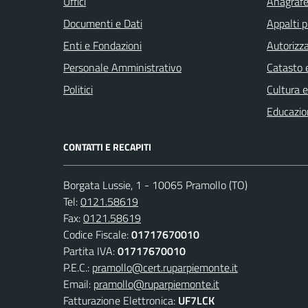
Uffici
Anagrafe 
Documenti e Dati
Appalti p
Enti e Fondazioni
Autorizza
Personale Amministrativo
Catasto e
Politici
Cultura 
Educazio
CONTATTI E RECAPITI
Borgata Lussie, 1 - 10065 Pramollo (TO)
Tel:
0121.58619
Fax:
0121.58619
Codice Fiscale:
01717670010
Partita IVA:
01717670010
P.E.C.:
pramollo@cert.ruparpiemonte.it
Email:
pramollo@ruparpiemonte.it
Fatturazione Elettronica:
UF7LCK