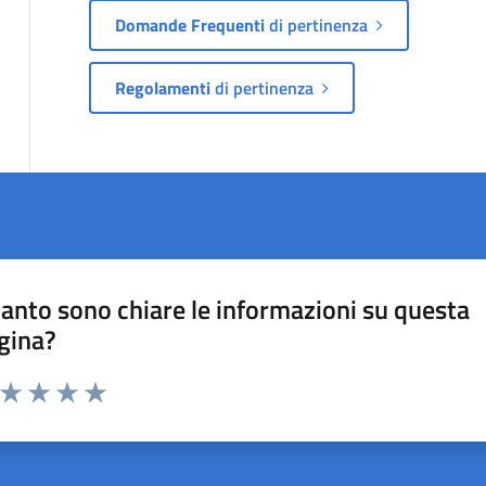
Domande Frequenti
di pertinenza
Regolamenti
di pertinenza
anto sono chiare le informazioni su questa
gina?
a da 1 a 5 stelle la pagina
ta 1 stelle su 5
Valuta 2 stelle su 5
Valuta 3 stelle su 5
Valuta 4 stelle su 5
Valuta 5 stelle su 5