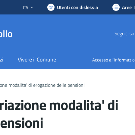
Utenti con dislessia
Aree 
ITA
Lingua attiva:
llo
Seguici su
zi
Vivere il Comune
Accesso all'informazi
ione modalita' di erogazione delle pensioni
riazione modalita' di
pensioni