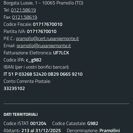
Borgata Lussie, 1 - 10065 Pramollo (TO)
Tel:
0121.58619
Fax:
0121.58619
Codice Fiscale:
01717670010
Partita IVA:
01717670010
P.E.C.:
pramollo@cert.ruparpiemonte.it
Email:
pramollo@ruparpiemonte.it
Fatturazione Elettronica:
UF7LCK
Codice IPA:
c_g982
IBAN (per i vostri bonifici bancari):
IT 51 P 03268 52420 0B29 0665 9210
Conto Corrente Postale:
33235102
DATI TERRITORIALI
Codice ISTAT:
001204
Codice Catastale:
G982
Abitanti:
213 al 31/12/2025
Denominazione:
Pramollini