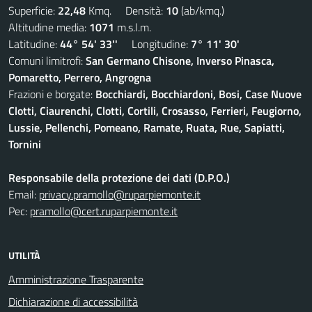
Superficie:
22,48
Kmq. Densità:
10
(ab/kmq.)
Altitudine media:
1071
m.s.l.m.
Latitudine:
44° 54' 33''
Longitudine:
7° 11' 30'
Comuni limitrofi:
San Germano Chisone, Inverso Pinasca,
Pomaretto, Perrero, Angrogna
Frazioni e borgate:
Bocchiardi, Bocchiardoni, Bosi, Case Nuove
Clotti, Ciaurenchi, Clotti, Cortili, Crosasso, Ferrieri, Feugiorno,
Lussie, Pellenchi, Pomeano, Ramate, Ruata, Rue, Sapiatti,
Tornini
Responsabile della protezione dei dati (D.P.O.)
Email:
privacy.pramollo@ruparpiemonte.it
Pec:
pramollo@cert.ruparpiemonte.it
UTILITÀ
Amministrazione Trasparente
Dichiarazione di accessibilità