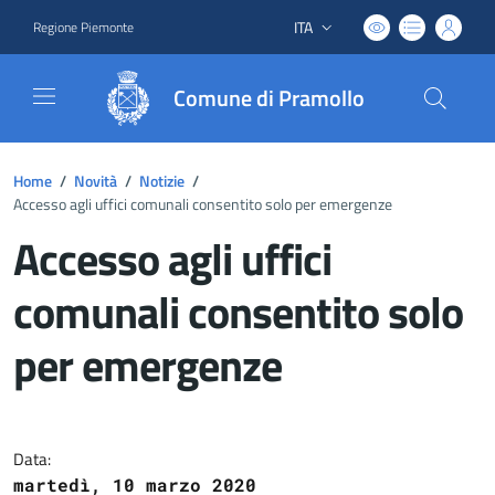
ITA
Regione Piemonte
Lingua attiva:
Comune di Pramollo
Home
/
Novità
/
Notizie
/
Accesso agli uffici comunali consentito solo per emergenze
Accesso agli uffici
comunali consentito solo
per emergenze
Dettagli del documento
Data:
martedì, 10 marzo 2020