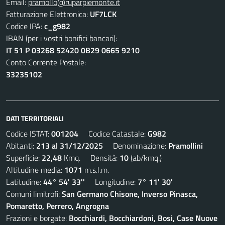
Email:
pramollo@ruparpiemonte.it
Fatturazione Elettronica:
UF7LCK
Codice IPA:
c_g982
IBAN (per i vostri bonifici bancari):
IT 51 P 03268 52420 0B29 0665 9210
Conto Corrente Postale:
33235102
DATI TERRITORIALI
Codice ISTAT:
001204
Codice Catastale:
G982
Abitanti:
213 al 31/12/2025
Denominazione:
Pramollini
Superficie:
22,48
Kmq. Densità:
10
(ab/kmq.)
Altitudine media:
1071
m.s.l.m.
Latitudine:
44° 54' 33''
Longitudine:
7° 11' 30'
Comuni limitrofi:
San Germano Chisone, Inverso Pinasca,
Pomaretto, Perrero, Angrogna
Frazioni e borgate:
Bocchiardi, Bocchiardoni, Bosi, Case Nuove