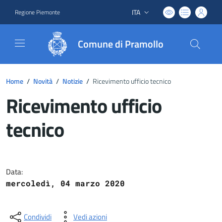
ITA
Regione Piemonte
Lingua attiva:
Comune di Pramollo
Home
/
Novità
/
Notizie
/
Ricevimento ufficio tecnico
Ricevimento ufficio
tecnico
Dettagli del documento
Data:
mercoledì, 04 marzo 2020
Condividi
Vedi azioni