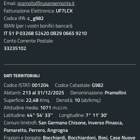
Email:
pramollo@ruparpiemonte.it
Fatturazione Elettronica:
UF7LCK
Codice IPA:
c_g982
IBAN (per i vostri bonifici bancari):
IT 51 P 03268 52420 0B29 0665 9210
Conto Corrente Postale:
33235102
DATI TERRITORIALI
Codice ISTAT:
001204
Codice Catastale:
G982
Abitanti:
213 al 31/12/2025
Denominazione:
Pramollini
Superficie:
22,48
Kmq. Densità:
10
(ab/kmq.)
Altitudine media:
1071
m.s.l.m.
Latitudine:
44° 54' 33''
Longitudine:
7° 11' 30'
Comuni limitrofi:
San Germano Chisone, Inverso Pinasca,
Pomaretto, Perrero, Angrogna
Frazioni e borgate:
Bocchiardi, Bocchiardoni, Bosi, Case Nuove