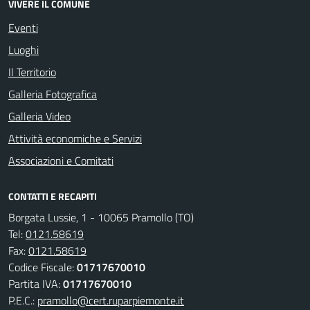
VIVERE IL COMUNE
Eventi
Luoghi
Il Territorio
Galleria Fotografica
Galleria Video
Attività economiche e Servizi
Associazioni e Comitati
CONTATTI E RECAPITI
Borgata Lussie, 1 - 10065 Pramollo (TO)
Tel:
0121.58619
Fax:
0121.58619
Codice Fiscale:
01717670010
Partita IVA:
01717670010
P.E.C.:
pramollo@cert.ruparpiemonte.it