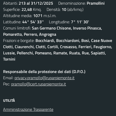
Abitanti:
213 al 31/12/2025
Denominazione:
Pramollini
Superficie:
22,48
Kmq. Densità:
10
(ab/kmq.)
Altitudine media:
1071
m.s.l.m.
Latitudine:
44° 54' 33''
Longitudine:
7° 11' 30'
Comuni limitrofi:
San Germano Chisone, Inverso Pinasca,
Pomaretto, Perrero, Angrogna
Frazioni e borgate:
Bocchiardi, Bocchiardoni, Bosi, Case Nuove
Clotti, Ciaurenchi, Clotti, Cortili, Crosasso, Ferrieri, Feugiorno,
Lussie, Pellenchi, Pomeano, Ramate, Ruata, Rue, Sapiatti,
Tornini
Responsabile della protezione dei dati (D.P.O.)
Email:
privacy.pramollo@ruparpiemonte.it
Pec:
pramollo@cert.ruparpiemonte.it
UTILITÀ
Amministrazione Trasparente