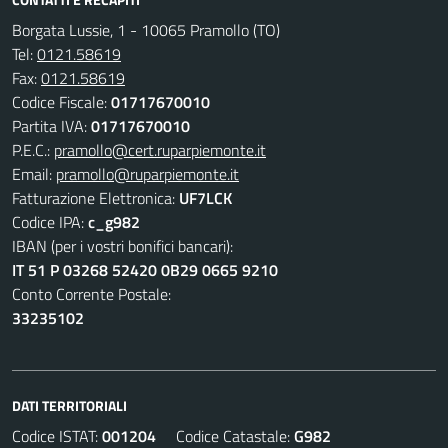
Borgata Lussie, 1 - 10065 Pramollo (TO)
Tel:
0121.58619
Fax:
0121.58619
Codice Fiscale:
01717670010
Partita IVA:
01717670010
P.E.C.:
pramollo@cert.ruparpiemonte.it
Email:
pramollo@ruparpiemonte.it
Fatturazione Elettronica:
UF7LCK
Codice IPA:
c_g982
IBAN (per i vostri bonifici bancari):
IT 51 P 03268 52420 0B29 0665 9210
Conto Corrente Postale:
33235102
DATI TERRITORIALI
Codice ISTAT:
001204
Codice Catastale:
G982