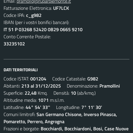
Email:
pramollo@ruparpiemonte.it
Fatturazione Elettronica:
UF7LCK
Codice IPA:
c_g982
IBAN (per i vostri bonifici bancari):
IT 51 P 03268 52420 0B29 0665 9210
Conto Corrente Postale:
33235102
DATI TERRITORIALI
Codice ISTAT:
001204
Codice Catastale:
G982
Abitanti:
213 al 31/12/2025
Denominazione:
Pramollini
Superficie:
22,48
Kmq. Densità:
10
(ab/kmq.)
Altitudine media:
1071
m.s.l.m.
Latitudine:
44° 54' 33''
Longitudine:
7° 11' 30'
Comuni limitrofi:
San Germano Chisone, Inverso Pinasca,
Pomaretto, Perrero, Angrogna
Frazioni e borgate:
Bocchiardi, Bocchiardoni, Bosi, Case Nuove