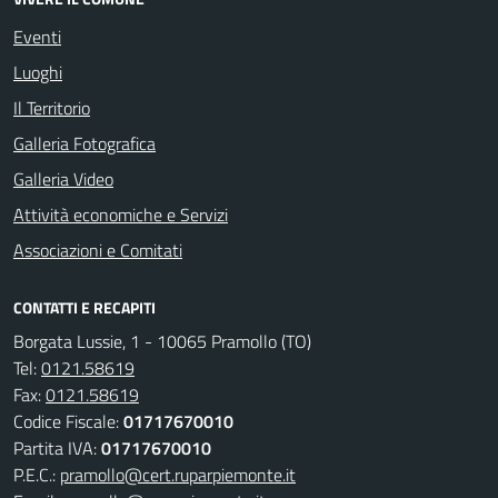
Eventi
Luoghi
Il Territorio
Galleria Fotografica
Galleria Video
Attività economiche e Servizi
Associazioni e Comitati
CONTATTI E RECAPITI
Borgata Lussie, 1 - 10065 Pramollo (TO)
Tel:
0121.58619
Fax:
0121.58619
Codice Fiscale:
01717670010
Partita IVA:
01717670010
P.E.C.:
pramollo@cert.ruparpiemonte.it