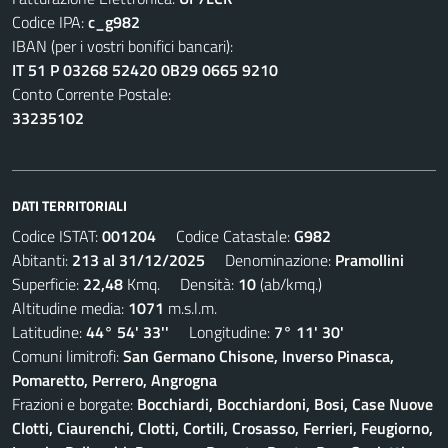
Codice IPA:
c_g982
IBAN (per i vostri bonifici bancari):
IT 51 P 03268 52420 0B29 0665 9210
Conto Corrente Postale:
33235102
DATI TERRITORIALI
Codice ISTAT:
001204
Codice Catastale:
G982
Abitanti:
213 al 31/12/2025
Denominazione:
Pramollini
Superficie:
22,48
Kmq. Densità:
10
(ab/kmq.)
Altitudine media:
1071
m.s.l.m.
Latitudine:
44° 54' 33''
Longitudine:
7° 11' 30'
Comuni limitrofi:
San Germano Chisone, Inverso Pinasca,
Pomaretto, Perrero, Angrogna
Frazioni e borgate:
Bocchiardi, Bocchiardoni, Bosi, Case Nuove
Clotti, Ciaurenchi, Clotti, Cortili, Crosasso, Ferrieri, Feugiorno,