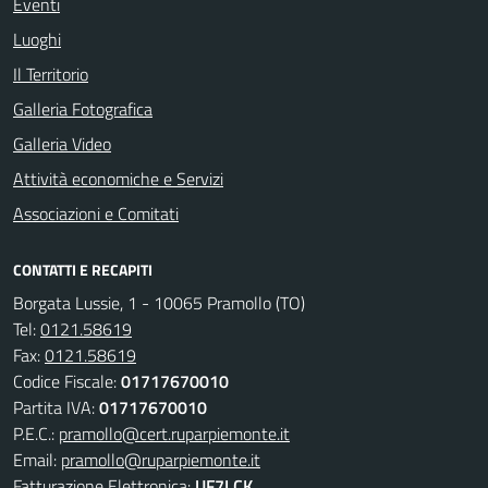
Eventi
Luoghi
Il Territorio
Galleria Fotografica
Galleria Video
Attività economiche e Servizi
Associazioni e Comitati
CONTATTI E RECAPITI
Borgata Lussie, 1 - 10065 Pramollo (TO)
Tel:
0121.58619
Fax:
0121.58619
Codice Fiscale:
01717670010
Partita IVA:
01717670010
P.E.C.:
pramollo@cert.ruparpiemonte.it
Email:
pramollo@ruparpiemonte.it
Fatturazione Elettronica:
UF7LCK