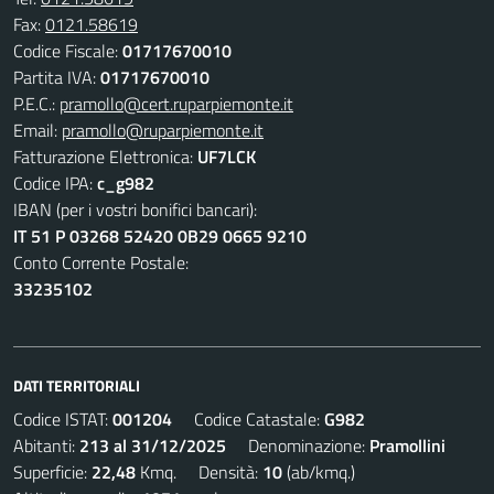
Fax:
0121.58619
Codice Fiscale:
01717670010
Partita IVA:
01717670010
P.E.C.:
pramollo@cert.ruparpiemonte.it
Email:
pramollo@ruparpiemonte.it
Fatturazione Elettronica:
UF7LCK
Codice IPA:
c_g982
IBAN (per i vostri bonifici bancari):
IT 51 P 03268 52420 0B29 0665 9210
Conto Corrente Postale:
33235102
DATI TERRITORIALI
Codice ISTAT:
001204
Codice Catastale:
G982
Abitanti:
213 al 31/12/2025
Denominazione:
Pramollini
Superficie:
22,48
Kmq. Densità:
10
(ab/kmq.)