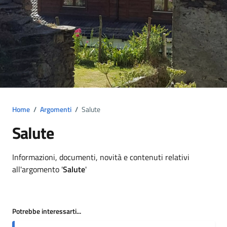
Home
/
Argomenti
/
Salute
Salute
Dettagli argomento
Informazioni, documenti, novità e contenuti relativi
all'argomento '
Salute
'
Potrebbe interessarti...