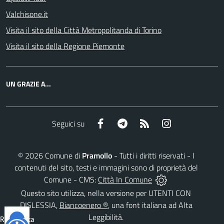
Valchisone.it
Visita il sito della Città Metropolitanda di Torino
Visita il sito della Regione Piemonte
UN GRAZIE A...
Facebook
Telegram
RSS
Instagram
Seguici su
©
2026
Comune di
Pramollo
- Tutti i diritti riservati - I
contenuti del sito, testi e immagini sono di proprietà del
Comune - CMS:
Città In Comune
Questo sito utilizza, nella versione per UTENTI CON
DISLESSIA,
Biancoenero ®
, una font italiana ad Alta
Leggibilità.
Reimposta