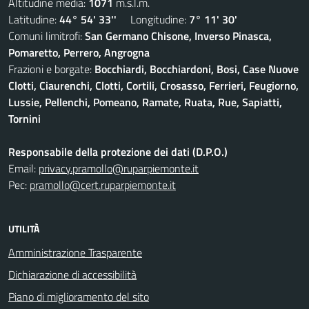
Altitudine media:
1071
m.s.l.m.
Latitudine:
44° 54' 33''
Longitudine:
7° 11' 30'
Comuni limitrofi:
San Germano Chisone, Inverso Pinasca,
Pomaretto, Perrero, Angrogna
Frazioni e borgate:
Bocchiardi, Bocchiardoni, Bosi, Case Nuove
Clotti, Ciaurenchi, Clotti, Cortili, Crosasso, Ferrieri, Feugiorno,
Lussie, Pellenchi, Pomeano, Ramate, Ruata, Rue, Sapiatti,
Tornini
Responsabile della protezione dei dati (D.P.O.)
Email:
privacy.pramollo@ruparpiemonte.it
Pec:
pramollo@cert.ruparpiemonte.it
UTILITÀ
Amministrazione Trasparente
Dichiarazione di accessibilità
Piano di miglioramento del sito