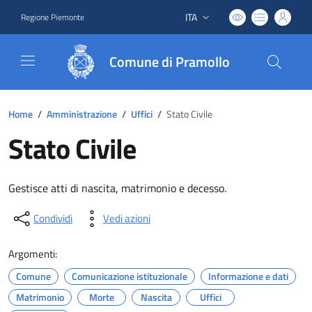
ITA
Regione Piemonte
Lingua attiva:
Comune di Pramollo
Home
/
Amministrazione
/
Uffici
/
Stato Civile
Stato Civile
Gestisce atti di nascita, matrimonio e decesso.
Condividi
Vedi azioni
Argomenti:
Comune
Comunicazione istituzionale
Informazione e dati
Matrimonio
Morte
Nascita
Uffici