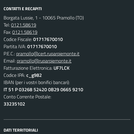
CONTATTI E RECAPITI
Borgata Lussie, 1 - 10065 Pramollo (TO)
Tel:
0121.58619
Fax:
0121.58619
Codice Fiscale:
01717670010
Partita IVA:
01717670010
P.E.C.:
pramollo@cert.ruparpiemonte.it
Email:
pramollo@ruparpiemonte.it
Fatturazione Elettronica:
UF7LCK
Codice IPA:
c_g982
IBAN (per i vostri bonifici bancari):
IT 51 P 03268 52420 0B29 0665 9210
Conto Corrente Postale:
33235102
DATI TERRITORIALI