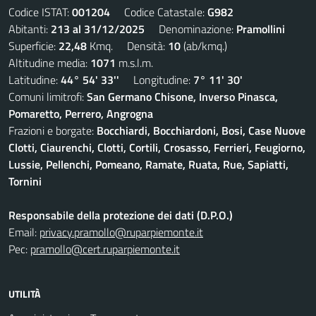
Codice ISTAT:
001204
Codice Catastale:
G982
Abitanti:
213 al 31/12/2025
Denominazione:
Pramollini
Superficie:
22,48
Kmq. Densità:
10
(ab/kmq.)
Altitudine media:
1071
m.s.l.m.
Latitudine:
44° 54' 33''
Longitudine:
7° 11' 30'
Comuni limitrofi:
San Germano Chisone, Inverso Pinasca,
Pomaretto, Perrero, Angrogna
Frazioni e borgate:
Bocchiardi, Bocchiardoni, Bosi, Case Nuove
Clotti, Ciaurenchi, Clotti, Cortili, Crosasso, Ferrieri, Feugiorno,
Lussie, Pellenchi, Pomeano, Ramate, Ruata, Rue, Sapiatti,
Tornini
Responsabile della protezione dei dati (D.P.O.)
Email:
privacy.pramollo@ruparpiemonte.it
Pec:
pramollo@cert.ruparpiemonte.it
UTILITÀ