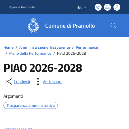
ITA
Regione Piemonte
Lingua attiva:
Comune di Pramollo
Home
/
Amministrazione Trasparente
/
Performance
/
Piano della Performance
/
PIAO 2026-2028
PIAO 2026-2028
Condividi
Vedi azioni
Argomenti
Trasparenza amministrativa