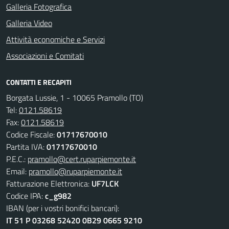
Galleria Fotografica
Galleria Video
Attività economiche e Servizi
Associazioni e Comitati
CONTATTI E RECAPITI
Borgata Lussie, 1 - 10065 Pramollo (TO)
Tel:
0121.58619
Fax:
0121.58619
Codice Fiscale:
01717670010
Partita IVA:
01717670010
P.E.C.:
pramollo@cert.ruparpiemonte.it
Email:
pramollo@ruparpiemonte.it
Fatturazione Elettronica:
UF7LCK
Codice IPA:
c_g982
IBAN (per i vostri bonifici bancari):
IT 51 P 03268 52420 0B29 0665 9210