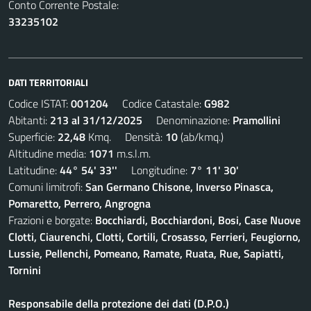
Conto Corrente Postale:
33235102
DATI TERRITORIALI
Codice ISTAT:
001204
Codice Catastale:
G982
Abitanti:
213 al 31/12/2025
Denominazione:
Pramollini
Superficie:
22,48
Kmq. Densità:
10
(ab/kmq.)
Altitudine media:
1071
m.s.l.m.
Latitudine:
44° 54' 33''
Longitudine:
7° 11' 30'
Comuni limitrofi:
San Germano Chisone, Inverso Pinasca,
Pomaretto, Perrero, Angrogna
Frazioni e borgate:
Bocchiardi, Bocchiardoni, Bosi, Case Nuove
Clotti, Ciaurenchi, Clotti, Cortili, Crosasso, Ferrieri, Feugiorno,
Lussie, Pellenchi, Pomeano, Ramate, Ruata, Rue, Sapiatti,
Tornini
Responsabile della protezione dei dati (D.P.O.)