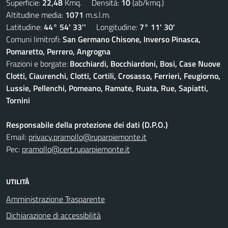
Superficie:
22,48
Kmq. Densità:
10
(ab/kmq.)
Altitudine media:
1071
m.s.l.m.
Latitudine:
44° 54' 33''
Longitudine:
7° 11' 30'
Comuni limitrofi:
San Germano Chisone, Inverso Pinasca,
Pomaretto, Perrero, Angrogna
Frazioni e borgate:
Bocchiardi, Bocchiardoni, Bosi, Case Nuove
Clotti, Ciaurenchi, Clotti, Cortili, Crosasso, Ferrieri, Feugiorno,
Lussie, Pellenchi, Pomeano, Ramate, Ruata, Rue, Sapiatti,
Tornini
Responsabile della protezione dei dati (D.P.O.)
Email:
privacy.pramollo@ruparpiemonte.it
Pec:
pramollo@cert.ruparpiemonte.it
UTILITÀ
Amministrazione Trasparente
Dichiarazione di accessibilità