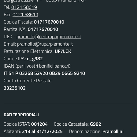
Tel:
0121.58619
Fax:
0121.58619
Codice Fiscale:
01717670010
Partita IVA:
01717670010
P.E.C.:
pramollo@cert.ruparpiemonte.it
Email:
pramollo@ruparpiemonte.it
Fatturazione Elettronica:
UF7LCK
Codice IPA:
c_g982
IBAN (per i vostri bonifici bancari):
IT 51 P 03268 52420 0B29 0665 9210
Conto Corrente Postale:
33235102
DATI TERRITORIALI
Codice ISTAT:
001204
Codice Catastale:
G982
Abitanti:
213 al 31/12/2025
Denominazione:
Pramollini