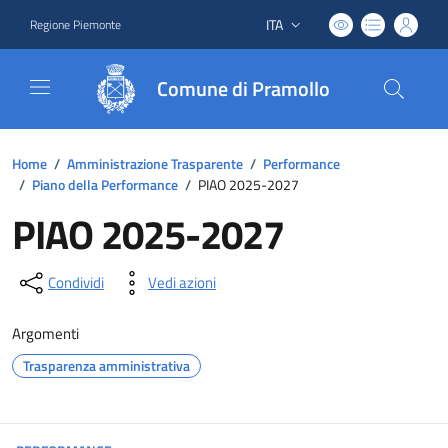
ITA
Regione Piemonte
Lingua attiva:
Comune di Pramollo
Home
/
Amministrazione Trasparente
/
Performance
/
Piano della Performance
/
PIAO 2025-2027
PIAO 2025-2027
Condividi
Vedi azioni
Argomenti
Trasparenza amministrativa