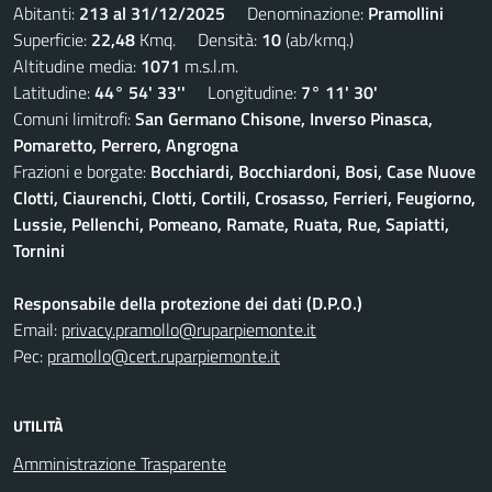
Abitanti:
213 al 31/12/2025
Denominazione:
Pramollini
Superficie:
22,48
Kmq. Densità:
10
(ab/kmq.)
Altitudine media:
1071
m.s.l.m.
Latitudine:
44° 54' 33''
Longitudine:
7° 11' 30'
Comuni limitrofi:
San Germano Chisone, Inverso Pinasca,
Pomaretto, Perrero, Angrogna
Frazioni e borgate:
Bocchiardi, Bocchiardoni, Bosi, Case Nuove
Clotti, Ciaurenchi, Clotti, Cortili, Crosasso, Ferrieri, Feugiorno,
Lussie, Pellenchi, Pomeano, Ramate, Ruata, Rue, Sapiatti,
Tornini
Responsabile della protezione dei dati (D.P.O.)
Email:
privacy.pramollo@ruparpiemonte.it
Pec:
pramollo@cert.ruparpiemonte.it
UTILITÀ
Amministrazione Trasparente