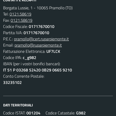
Borgata Lussie, 1 - 10065 Pramollo (TO)
Tel:
0121.58619
Fax:
0121.58619
Codice Fiscale:
01717670010
Partita IVA:
01717670010
P.E.C.:
pramollo@cert.ruparpiemonte.it
Email:
pramollo@ruparpiemonte.it
Fatturazione Elettronica:
UF7LCK
Codice IPA:
c_g982
IBAN (per i vostri bonifici bancari):
IT 51 P 03268 52420 0B29 0665 9210
Conto Corrente Postale:
33235102
DATI TERRITORIALI
Codice ISTAT:
001204
Codice Catastale:
G982