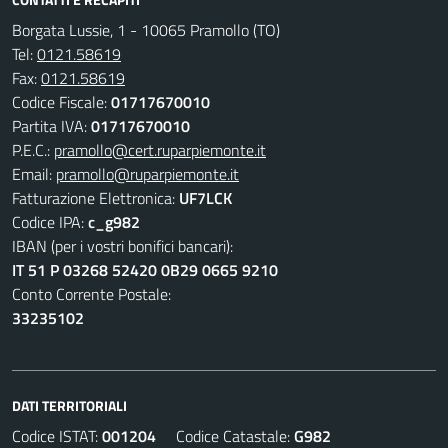
Borgata Lussie, 1 - 10065 Pramollo (TO)
Tel:
0121.58619
Fax:
0121.58619
Codice Fiscale:
01717670010
Partita IVA:
01717670010
P.E.C.:
pramollo@cert.ruparpiemonte.it
Email:
pramollo@ruparpiemonte.it
Fatturazione Elettronica:
UF7LCK
Codice IPA:
c_g982
IBAN (per i vostri bonifici bancari):
IT 51 P 03268 52420 0B29 0665 9210
Conto Corrente Postale:
33235102
DATI TERRITORIALI
Codice ISTAT:
001204
Codice Catastale:
G982