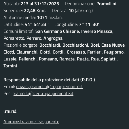
Abitanti:
213 al 31/12/2025
Denominazione:
Pramollini
Superficie:
22,48
Kmq. Densità:
10
(ab/kmq.)
Altitudine media:
1071
m.s.l.m.
Latitudine:
44° 54' 33''
Longitudine:
7° 11' 30'
Comuni limitrofi:
San Germano Chisone, Inverso Pinasca,
Pomaretto, Perrero, Angrogna
Frazioni e borgate:
Bocchiardi, Bocchiardoni, Bosi, Case Nuove
Clotti, Ciaurenchi, Clotti, Cortili, Crosasso, Ferrieri, Feugiorno,
Lussie, Pellenchi, Pomeano, Ramate, Ruata, Rue, Sapiatti,
Tornini
Responsabile della protezione dei dati (D.P.O.)
Email:
privacy.pramollo@ruparpiemonte.it
Pec:
pramollo@cert.ruparpiemonte.it
UTILITÀ
Amministrazione Trasparente